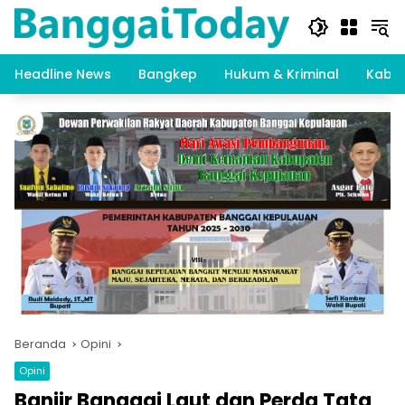
Langsung
ke
konten
Headline News
Bangkep
Hukum & Kriminal
Kabar
Beranda
Opini
Opini
Banjir Banggai Laut dan Perda Tata