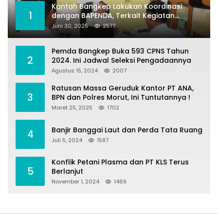
Kantah Bangkep Lakukan Koordinasi
1
dengan BAPENDA, Terkait Kegiatan
Fasilitasi Penilaian Tanah dan Ekonomi
Juni 30, 2025
2577
Pertanahan
Pemda Bangkep Buka 593 CPNS Tahun
2
2024. Ini Jadwal Seleksi Pengadaannya
Agustus 15, 2024
2007
Ratusan Massa Geruduk Kantor PT ANA,
3
BPN dan Polres Morut, Ini Tuntutannya !
Maret 25, 2025
1702
Banjir Banggai Laut dan Perda Tata Ruang
4
Juli 5, 2024
1587
Konflik Petani Plasma dan PT KLS Terus
5
Berlanjut
November 1, 2024
1469