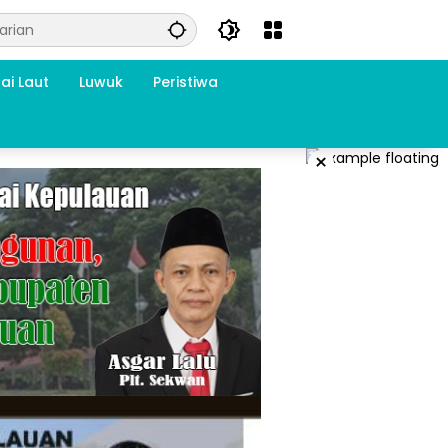
ai Laut
Luwuk
Peristiwa
×