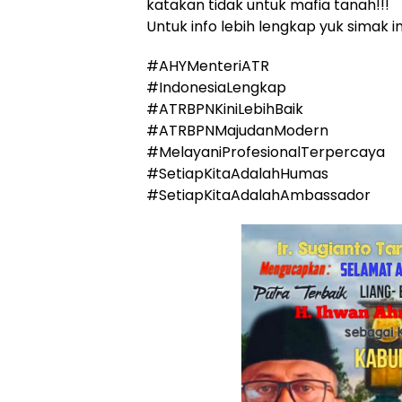
katakan tidak untuk mafia tanah!!!
Untuk info lebih lengkap yuk simak in
#AHYMenteriATR
#IndonesiaLengkap
#ATRBPNKiniLebihBaik
#ATRBPNMajudanModern
#MelayaniProfesionalTerpercaya
#SetiapKitaAdalahHumas
#SetiapKitaAdalahAmbassador