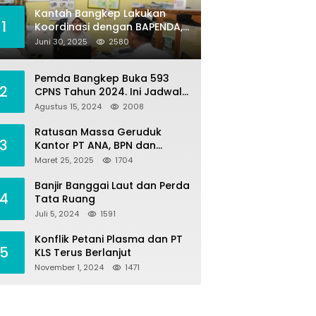
Kantah Bangkep Lakukan
1
Koordinasi dengan BAPENDA,
Terkait Kegiatan Fasilitasi
Juni 30, 2025
2580
Penilaian Tanah dan Ekonomi
Pertanahan
Pemda Bangkep Buka 593
2
CPNS Tahun 2024. Ini Jadwal
Seleksi Pengadaannya
Agustus 15, 2024
2008
Ratusan Massa Geruduk
3
Kantor PT ANA, BPN dan
Polres Morut, Ini Tuntutannya
Maret 25, 2025
1704
!
Banjir Banggai Laut dan Perda
4
Tata Ruang
Juli 5, 2024
1591
Konflik Petani Plasma dan PT
5
KLS Terus Berlanjut
November 1, 2024
1471