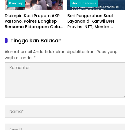
Bangkep
Headline News
Dipimpin Kasi Propam AKP
Beri Pengarahan Soal
Partono, Polres Bangkep
Layanan di Kanwil BPN
Bersama Bidpropam Gelar
Provinsi NTT, Menteri
Operasi Gaktibplin
Nusron: Gunakan Sudut
Pandang Masyarakat
Tinggalkan Balasan
Alamat email Anda tidak akan dipublikasikan.
Ruas yang
wajib ditandai
*