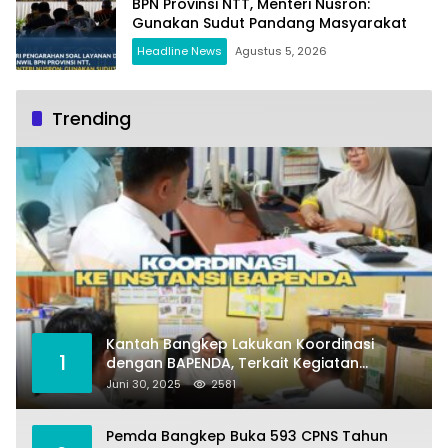
BPN Provinsi NTT, Menteri Nusron:
Gunakan Sudut Pandang Masyarakat
Headline News
Agustus 5, 2026
Trending
Kantah Bangkep Lakukan Koordinasi
1
dengan BAPENDA, Terkait Kegiatan
Fasilitasi Penilaian Tanah dan Ekonomi
Juni 30, 2025
2581
Pertanahan
Pemda Bangkep Buka 593 CPNS Tahun