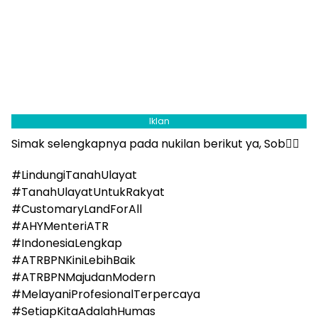
Iklan
Simak selengkapnya pada nukilan berikut ya, Sob☝🏼
#LindungiTanahUlayat
#TanahUlayatUntukRakyat
#CustomaryLandForAll
#AHYMenteriATR
#IndonesiaLengkap
#ATRBPNKiniLebihBaik
#ATRBPNMajudanModern
#MelayaniProfesionalTerpercaya
#SetiapKitaAdalahHumas