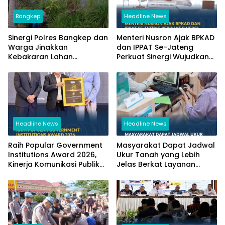
Bangkep
Headline News
Sinergi Polres Bangkep dan
Menteri Nusron Ajak BPKAD
Warga Jinakkan
dan IPPAT Se-Jateng
Kebakaran Lahan
Perkuat Sinergi Wujudkan
Perkebunan di Tinangkung
Transformasi Layanan
Pertanahan
Headline News
Headline News
Raih Popular Government
Masyarakat Dapat Jadwal
Institutions Award 2026,
Ukur Tanah yang Lebih
Kinerja Komunikasi Publik
Jelas Berkat Layanan
Kementerian ATR/BPN
Pengukuran Terjadwal
Kembali Diakui