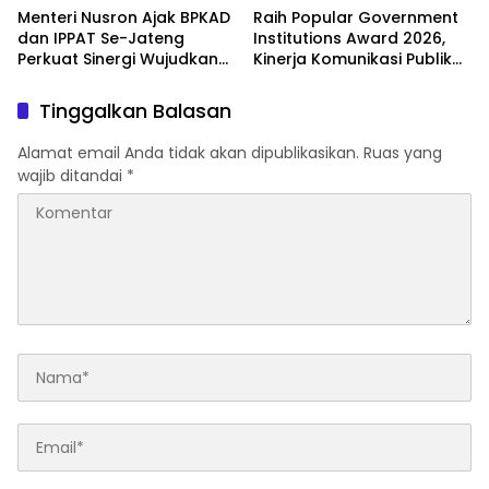
Menteri Nusron Ajak BPKAD
Raih Popular Government
dan IPPAT Se-Jateng
Institutions Award 2026,
Perkuat Sinergi Wujudkan
Kinerja Komunikasi Publik
Transformasi Layanan
Kementerian ATR/BPN
Pertanahan
Kembali Diakui
Tinggalkan Balasan
Alamat email Anda tidak akan dipublikasikan.
Ruas yang
wajib ditandai
*