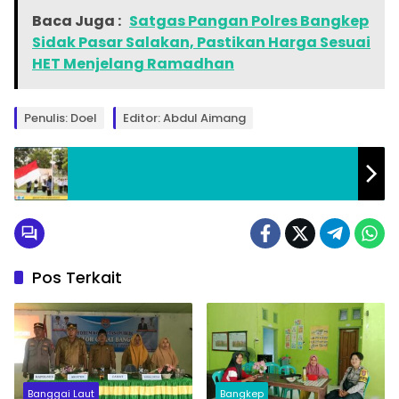
Baca Juga :
Satgas Pangan Polres Bangkep
Sidak Pasar Salakan, Pastikan Harga Sesuai
HET Menjelang Ramadhan
Penulis: Doel
Editor: Abdul Aimang
Pos Terkait
Banggai Laut
Bangkep