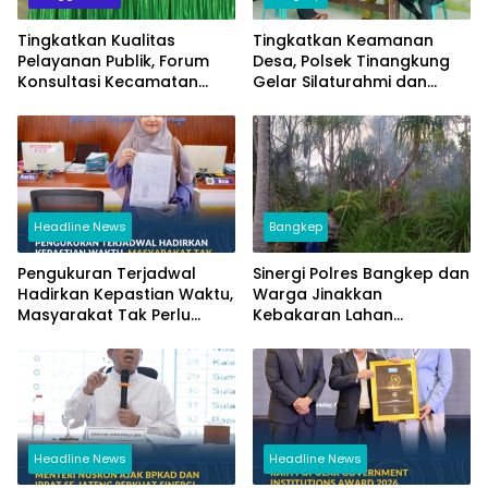
Tingkatkan Kualitas
Tingkatkan Keamanan
Pelayanan Publik, Forum
Desa, Polsek Tinangkung
Konsultasi Kecamatan
Gelar Silaturahmi dan
Banggai Gelar Diskusi
Sambang Warga di
Bersama
Saiyong
Headline News
Bangkep
Pengukuran Terjadwal
Sinergi Polres Bangkep dan
Hadirkan Kepastian Waktu,
Warga Jinakkan
Masyarakat Tak Perlu
Kebakaran Lahan
Lama Menunggu Layanan
Perkebunan di Tinangkung
Pertanahan
Headline News
Headline News