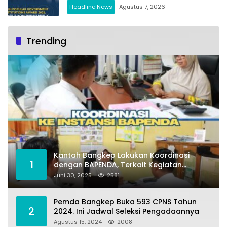
Headline News
Agustus 7, 2026
Trending
Kantah Bangkep Lakukan Koordinasi
1
dengan BAPENDA, Terkait Kegiatan
Fasilitasi Penilaian Tanah dan Ekonomi
Juni 30, 2025
2581
Pertanahan
Pemda Bangkep Buka 593 CPNS Tahun
2
2024. Ini Jadwal Seleksi Pengadaannya
Agustus 15, 2024
2008