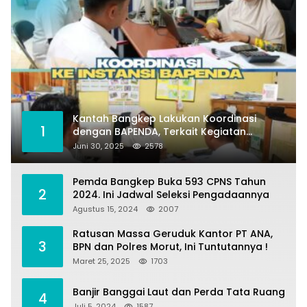
Kantah Bangkep Lakukan Koordinasi
1
dengan BAPENDA, Terkait Kegiatan
Fasilitasi Penilaian Tanah dan Ekonomi
Juni 30, 2025
2578
Pertanahan
Pemda Bangkep Buka 593 CPNS Tahun
2
2024. Ini Jadwal Seleksi Pengadaannya
Agustus 15, 2024
2007
Ratusan Massa Geruduk Kantor PT ANA,
3
BPN dan Polres Morut, Ini Tuntutannya !
Maret 25, 2025
1703
Banjir Banggai Laut dan Perda Tata Ruang
4
Juli 5, 2024
1587