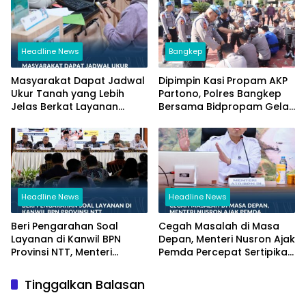
Headline News
Bangkep
Masyarakat Dapat Jadwal
Dipimpin Kasi Propam AKP
Ukur Tanah yang Lebih
Partono, Polres Bangkep
Jelas Berkat Layanan
Bersama Bidpropam Gelar
Pengukuran Terjadwal
Operasi Gaktibplin
Headline News
Headline News
Beri Pengarahan Soal
Cegah Masalah di Masa
Layanan di Kanwil BPN
Depan, Menteri Nusron Ajak
Provinsi NTT, Menteri
Pemda Percepat Sertipikasi
Nusron: Gunakan Sudut
Tanah Rumah Ibadah di
Pandang Masyarakat
NTT
Tinggalkan Balasan