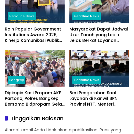
Headline News
Headline News
Raih Popular Government
Masyarakat Dapat Jadwal
Institutions Award 2026,
Ukur Tanah yang Lebih
Kinerja Komunikasi Publik
Jelas Berkat Layanan
Kementerian ATR/BPN
Pengukuran Terjadwal
Kembali Diakui
Bangkep
Headline News
Dipimpin Kasi Propam AKP
Beri Pengarahan Soal
Partono, Polres Bangkep
Layanan di Kanwil BPN
Bersama Bidpropam Gelar
Provinsi NTT, Menteri
Operasi Gaktibplin
Nusron: Gunakan Sudut
Pandang Masyarakat
Tinggalkan Balasan
Alamat email Anda tidak akan dipublikasikan.
Ruas yang