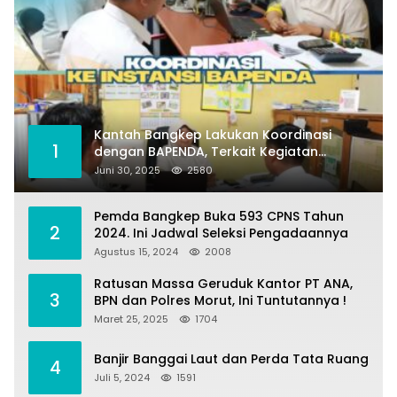
Kantah Bangkep Lakukan Koordinasi
1
dengan BAPENDA, Terkait Kegiatan
Fasilitasi Penilaian Tanah dan Ekonomi
Juni 30, 2025
2580
Pertanahan
Pemda Bangkep Buka 593 CPNS Tahun
2
2024. Ini Jadwal Seleksi Pengadaannya
Agustus 15, 2024
2008
Ratusan Massa Geruduk Kantor PT ANA,
3
BPN dan Polres Morut, Ini Tuntutannya !
Maret 25, 2025
1704
Banjir Banggai Laut dan Perda Tata Ruang
4
Juli 5, 2024
1591