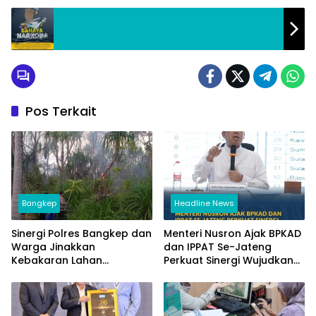
Pos Terkait
Bangkep
Headline News
Sinergi Polres Bangkep dan
Menteri Nusron Ajak BPKAD
Warga Jinakkan
dan IPPAT Se-Jateng
Kebakaran Lahan
Perkuat Sinergi Wujudkan
Perkebunan di Tinangkung
Transformasi Layanan
Pertanahan