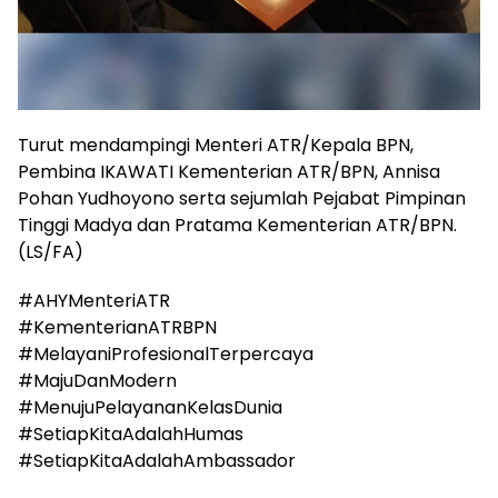
Turut mendampingi Menteri ATR/Kepala BPN,
Pembina IKAWATI Kementerian ATR/BPN, Annisa
Pohan Yudhoyono serta sejumlah Pejabat Pimpinan
Tinggi Madya dan Pratama Kementerian ATR/BPN.
(LS/FA)
#AHYMenteriATR
#KementerianATRBPN
#MelayaniProfesionalTerpercaya
#MajuDanModern
#MenujuPelayananKelasDunia
#SetiapKitaAdalahHumas
#SetiapKitaAdalahAmbassador