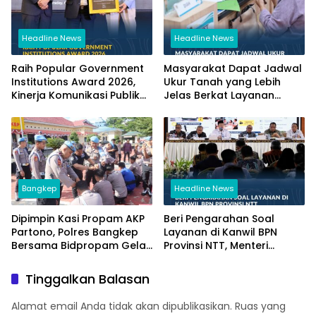
Headline News
Headline News
Raih Popular Government
Masyarakat Dapat Jadwal
Institutions Award 2026,
Ukur Tanah yang Lebih
Kinerja Komunikasi Publik
Jelas Berkat Layanan
Kementerian ATR/BPN
Pengukuran Terjadwal
Kembali Diakui
Bangkep
Headline News
Dipimpin Kasi Propam AKP
Beri Pengarahan Soal
Partono, Polres Bangkep
Layanan di Kanwil BPN
Bersama Bidpropam Gelar
Provinsi NTT, Menteri
Operasi Gaktibplin
Nusron: Gunakan Sudut
Pandang Masyarakat
Tinggalkan Balasan
Alamat email Anda tidak akan dipublikasikan.
Ruas yang