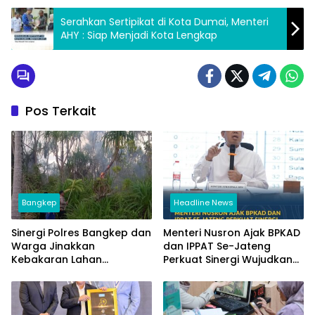
Serahkan Sertipikat di Kota Dumai, Menteri
AHY : Siap Menjadi Kota Lengkap
Pos Terkait
Bangkep
Headline News
Sinergi Polres Bangkep dan
Menteri Nusron Ajak BPKAD
Warga Jinakkan
dan IPPAT Se-Jateng
Kebakaran Lahan
Perkuat Sinergi Wujudkan
Perkebunan di Tinangkung
Transformasi Layanan
Pertanahan