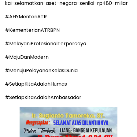
kai-selamatkan-aset-negara-senilai-rp480-miliar
#AHYMenteriATR
#KementerianATRBPN
#MelayaniProfesionalTerpercaya
#MajuDanModern
#MenujuPelayananKelasDunia
#SetiapKitaAdalahHumas
#SetiapKitaAdalahAmbassador