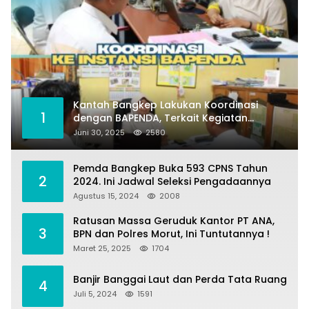
Kantah Bangkep Lakukan Koordinasi
1
dengan BAPENDA, Terkait Kegiatan
Fasilitasi Penilaian Tanah dan Ekonomi
Juni 30, 2025
2580
Pertanahan
Pemda Bangkep Buka 593 CPNS Tahun
2
2024. Ini Jadwal Seleksi Pengadaannya
Agustus 15, 2024
2008
Ratusan Massa Geruduk Kantor PT ANA,
3
BPN dan Polres Morut, Ini Tuntutannya !
Maret 25, 2025
1704
Banjir Banggai Laut dan Perda Tata Ruang
4
Juli 5, 2024
1591