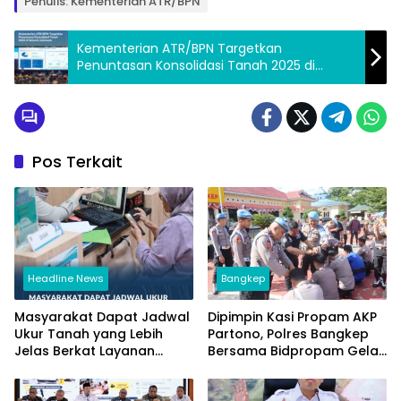
Penulis: Kementerian ATR/BPN
Kementerian ATR/BPN Targetkan
Penuntasan Konsolidasi Tanah 2025 di
Seluruh Indonesia
Pos Terkait
Headline News
Bangkep
Masyarakat Dapat Jadwal
Dipimpin Kasi Propam AKP
Ukur Tanah yang Lebih
Partono, Polres Bangkep
Jelas Berkat Layanan
Bersama Bidpropam Gelar
Pengukuran Terjadwal
Operasi Gaktibplin