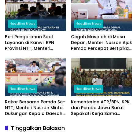
Headline News
Headline News
Beri Pengarahan Soal
Cegah Masalah di Masa
Layanan di Kanwil BPN
Depan, Menteri Nusron Ajak
Provinsi NTT, Menteri
Pemda Percepat Sertipikasi
Nusron: Gunakan Sudut
Tanah Rumah Ibadah di
Pandang Masyarakat
NTT
Headline News
Headline News
Rakor Bersama Pemda Se-
Kementerian ATR/BPN, KPK,
NTT, Menteri Nusron Minta
dan Pemda Jawa Barat
Dukungan Kepala Daerah
Sepakati Kerja Sama
Wujudkan Transformasi
dalam Upaya Pencegahan
Layanan Pertanahan
Korupsi serta Penguatan
Tinggalkan Balasan
Ekonomi Daerah