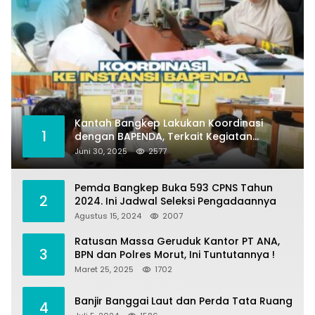
Kantah Bangkep Lakukan Koordinasi
1
dengan BAPENDA, Terkait Kegiatan
Fasilitasi Penilaian Tanah dan Ekonomi
Juni 30, 2025
2577
Pertanahan
Pemda Bangkep Buka 593 CPNS Tahun
2
2024. Ini Jadwal Seleksi Pengadaannya
Agustus 15, 2024
2007
Ratusan Massa Geruduk Kantor PT ANA,
3
BPN dan Polres Morut, Ini Tuntutannya !
Maret 25, 2025
1702
Banjir Banggai Laut dan Perda Tata Ruang
4