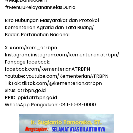
#MajuDanModern
#MenujuPelayananKelasDunia
Biro Hubungan Masyarakat dan Protokol
Kementerian Agraria dan Tata Ruang/
Badan Pertanahan Nasional
X: x.com/kem_atrbpn
Instagram: instagram.com/kementerian.atrbpn/
Fanpage facebook:
facebook.com/kementerianATRBPN
Youtube: youtube.com/KementerianATRBPN
TikTok: tiktok.com/@kementerian.atrbpn
Situs: atrbpn.go.id
PPID: ppid.atrbpn.go.id
WhatsApp Pengaduan: 0811-1068-0000