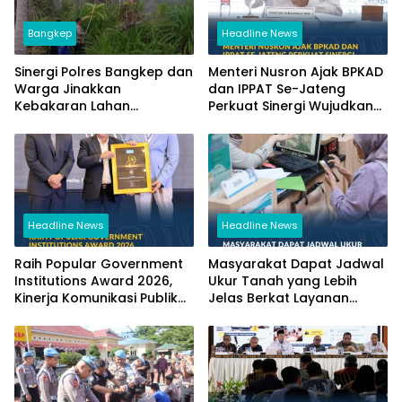
Bangkep
Headline News
Sinergi Polres Bangkep dan
Menteri Nusron Ajak BPKAD
Warga Jinakkan
dan IPPAT Se-Jateng
Kebakaran Lahan
Perkuat Sinergi Wujudkan
Perkebunan di Tinangkung
Transformasi Layanan
Pertanahan
Headline News
Headline News
Raih Popular Government
Masyarakat Dapat Jadwal
Institutions Award 2026,
Ukur Tanah yang Lebih
Kinerja Komunikasi Publik
Jelas Berkat Layanan
Kementerian ATR/BPN
Pengukuran Terjadwal
Kembali Diakui