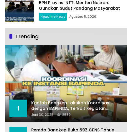
BPN Provinsi NTT, Menteri Nusron:
Gunakan Sudut Pandang Masyarakat
Headline News
Agustus 5, 2026
Trending
Kantah Bangkep Lakukan Koordinasi
1
dengan BAPENDA, Terkait Kegiatan
Fasilitasi Penilaian Tanah dan Ekonomi
Juni 30, 2025
2580
Pertanahan
Pemda Bangkep Buka 593 CPNS Tahun