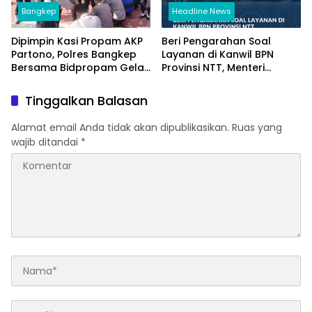
Bangkep
Headline News
Dipimpin Kasi Propam AKP
Beri Pengarahan Soal
Partono, Polres Bangkep
Layanan di Kanwil BPN
Bersama Bidpropam Gelar
Provinsi NTT, Menteri
Operasi Gaktibplin
Nusron: Gunakan Sudut
Pandang Masyarakat
Tinggalkan Balasan
Alamat email Anda tidak akan dipublikasikan.
Ruas yang
wajib ditandai
*