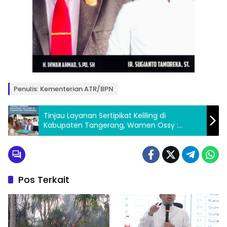
Penulis: Kementerian ATR/BPN
Tinjau Layanan Sertipikat Keliling di
Kabupaten Tangerang, Wamen Ossy :
Wujud Peningkatan Pelayanan Publik
Pos Terkait