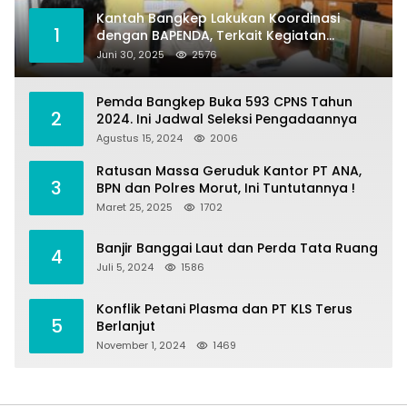
Kantah Bangkep Lakukan Koordinasi
1
dengan BAPENDA, Terkait Kegiatan
Fasilitasi Penilaian Tanah dan Ekonomi
Juni 30, 2025
2576
Pertanahan
Pemda Bangkep Buka 593 CPNS Tahun
2
2024. Ini Jadwal Seleksi Pengadaannya
Agustus 15, 2024
2006
Ratusan Massa Geruduk Kantor PT ANA,
3
BPN dan Polres Morut, Ini Tuntutannya !
Maret 25, 2025
1702
Banjir Banggai Laut dan Perda Tata Ruang
4
Juli 5, 2024
1586
Konflik Petani Plasma dan PT KLS Terus
5
Berlanjut
November 1, 2024
1469