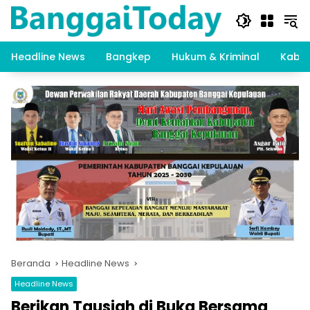
Langsung
ke
konten
Headline News
Bangkep
Hukum & Kriminal
Kabar
Beranda
Headline News
Headline News
Berikan Tausiah di Buka Bersama