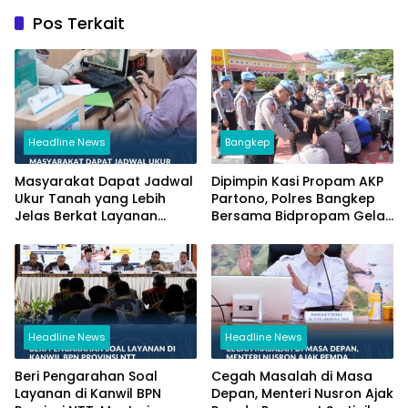
Pos Terkait
Headline News
Bangkep
Masyarakat Dapat Jadwal
Dipimpin Kasi Propam AKP
Ukur Tanah yang Lebih
Partono, Polres Bangkep
Jelas Berkat Layanan
Bersama Bidpropam Gelar
Pengukuran Terjadwal
Operasi Gaktibplin
Headline News
Headline News
Beri Pengarahan Soal
Cegah Masalah di Masa
Layanan di Kanwil BPN
Depan, Menteri Nusron Ajak