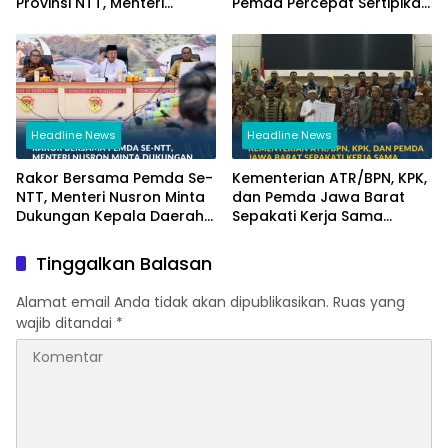
Provinsi NTT, Menteri
Pemda Percepat Sertipikasi
Nusron: Gunakan Sudut
Tanah Rumah Ibadah di
Pandang Masyarakat
NTT
Headline News
Headline News
Rakor Bersama Pemda Se-
Kementerian ATR/BPN, KPK,
NTT, Menteri Nusron Minta
dan Pemda Jawa Barat
Dukungan Kepala Daerah
Sepakati Kerja Sama
Wujudkan Transformasi
dalam Upaya Pencegahan
Layanan Pertanahan
Korupsi serta Penguatan
Tinggalkan Balasan
Ekonomi Daerah
Alamat email Anda tidak akan dipublikasikan.
Ruas yang
wajib ditandai
*