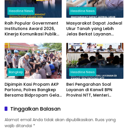
Headline News
Headline News
Raih Popular Government
Masyarakat Dapat Jadwal
Institutions Award 2026,
Ukur Tanah yang Lebih
Kinerja Komunikasi Publik
Jelas Berkat Layanan
Kementerian ATR/BPN
Pengukuran Terjadwal
Kembali Diakui
Bangkep
Headline News
Dipimpin Kasi Propam AKP
Beri Pengarahan Soal
Partono, Polres Bangkep
Layanan di Kanwil BPN
Bersama Bidpropam Gelar
Provinsi NTT, Menteri
Operasi Gaktibplin
Nusron: Gunakan Sudut
Pandang Masyarakat
Tinggalkan Balasan
Alamat email Anda tidak akan dipublikasikan.
Ruas yang
wajib ditandai
*