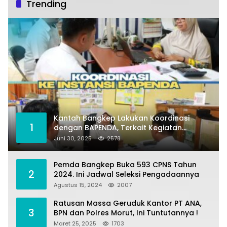
Trending
Kantah Bangkep Lakukan Koordinasi
1
dengan BAPENDA, Terkait Kegiatan
Fasilitasi Penilaian Tanah dan Ekonomi
Juni 30, 2025
2578
Pertanahan
Pemda Bangkep Buka 593 CPNS Tahun
2
2024. Ini Jadwal Seleksi Pengadaannya
Agustus 15, 2024
2007
Ratusan Massa Geruduk Kantor PT ANA,
3
BPN dan Polres Morut, Ini Tuntutannya !
Maret 25, 2025
1703