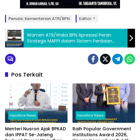
Penulis: Kementerian ATR/BPN
Editor: *
Wamen ATR/Waka BPN Apresiasi Peran
Strategis MAPPI dalam Sistem Penilaian
Nasional
Pos Terkait
Headline News
Headline News
Menteri Nusron Ajak BPKAD
Raih Popular Government
dan IPPAT Se-Jateng
Institutions Award 2026,