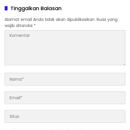
Nusron: Gunakan Sudut
Tanah Rumah Ibadah di
Pandang Masyarakat
NTT
Tinggalkan Balasan
Alamat email Anda tidak akan dipublikasikan.
Ruas yang
wajib ditandai
*