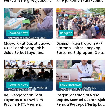
Perkuat Sinergi Wujudkan
Kinerja Komunikasi Publik
Transformasi Layanan
Kementerian ATR/BPN
Pertanahan
Kembali Diakui
Headline News
Bangkep
Masyarakat Dapat Jadwal
Dipimpin Kasi Propam AKP
Ukur Tanah yang Lebih
Partono, Polres Bangkep
Jelas Berkat Layanan
Bersama Bidpropam Gelar
Pengukuran Terjadwal
Operasi Gaktibplin
Headline News
Headline News
Beri Pengarahan Soal
Cegah Masalah di Masa
Layanan di Kanwil BPN
Depan, Menteri Nusron Ajak
Provinsi NTT, Menteri
Pemda Percepat Sertipikasi