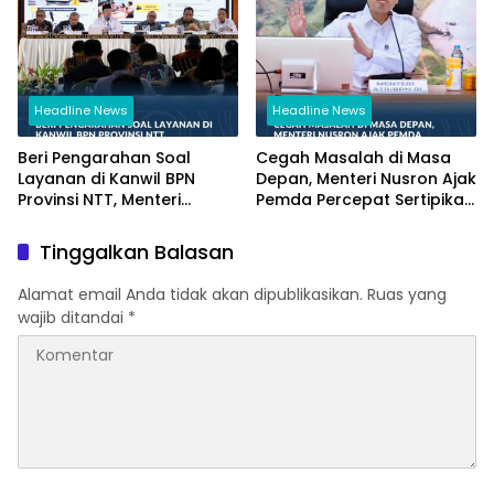
Headline News
Headline News
Beri Pengarahan Soal
Cegah Masalah di Masa
Layanan di Kanwil BPN
Depan, Menteri Nusron Ajak
Provinsi NTT, Menteri
Pemda Percepat Sertipikasi
Nusron: Gunakan Sudut
Tanah Rumah Ibadah di
Pandang Masyarakat
NTT
Tinggalkan Balasan
Alamat email Anda tidak akan dipublikasikan.
Ruas yang
wajib ditandai
*