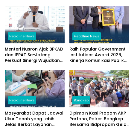
Headline News
Headline News
Menteri Nusron Ajak BPKAD
Raih Popular Government
dan IPPAT Se-Jateng
Institutions Award 2026,
Perkuat Sinergi Wujudkan
Kinerja Komunikasi Publik
Transformasi Layanan
Kementerian ATR/BPN
Pertanahan
Kembali Diakui
Headline News
Bangkep
Masyarakat Dapat Jadwal
Dipimpin Kasi Propam AKP
Ukur Tanah yang Lebih
Partono, Polres Bangkep
Jelas Berkat Layanan
Bersama Bidpropam Gelar
Pengukuran Terjadwal
Operasi Gaktibplin