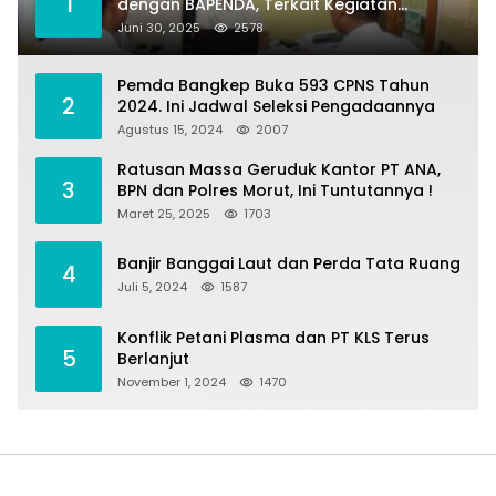
1
dengan BAPENDA, Terkait Kegiatan
Fasilitasi Penilaian Tanah dan Ekonomi
Juni 30, 2025
2578
Pertanahan
Pemda Bangkep Buka 593 CPNS Tahun
2
2024. Ini Jadwal Seleksi Pengadaannya
Agustus 15, 2024
2007
Ratusan Massa Geruduk Kantor PT ANA,
3
BPN dan Polres Morut, Ini Tuntutannya !
Maret 25, 2025
1703
Banjir Banggai Laut dan Perda Tata Ruang
4
Juli 5, 2024
1587
Konflik Petani Plasma dan PT KLS Terus
5
Berlanjut
November 1, 2024
1470