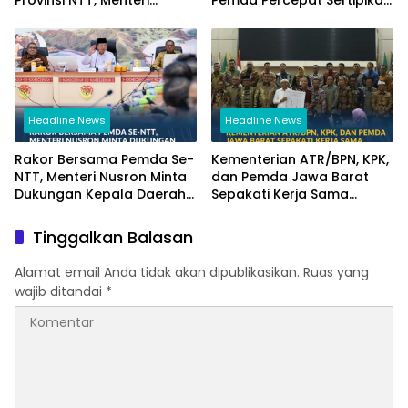
Nusron: Gunakan Sudut
Tanah Rumah Ibadah di
Pandang Masyarakat
NTT
Headline News
Headline News
Rakor Bersama Pemda Se-
Kementerian ATR/BPN, KPK,
NTT, Menteri Nusron Minta
dan Pemda Jawa Barat
Dukungan Kepala Daerah
Sepakati Kerja Sama
Wujudkan Transformasi
dalam Upaya Pencegahan
Layanan Pertanahan
Korupsi serta Penguatan
Tinggalkan Balasan
Ekonomi Daerah
Alamat email Anda tidak akan dipublikasikan.
Ruas yang
wajib ditandai
*