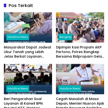
Pos Terkait
Headline News
Bangkep
Masyarakat Dapat Jadwal
Dipimpin Kasi Propam AKP
Ukur Tanah yang Lebih
Partono, Polres Bangkep
Jelas Berkat Layanan
Bersama Bidpropam Gelar
Pengukuran Terjadwal
Operasi Gaktibplin
Headline News
Headline News
Beri Pengarahan Soal
Cegah Masalah di Masa
Layanan di Kanwil BPN
Depan, Menteri Nusron Ajak
Provinsi NTT, Menteri
Pemda Percepat Sertipikasi