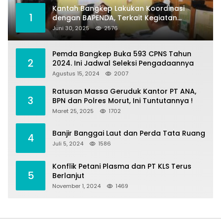
Kantah Bangkep Lakukan Koordinasi
1
dengan BAPENDA, Terkait Kegiatan
Fasilitasi Penilaian Tanah dan Ekonomi
Juni 30, 2025
2576
Pertanahan
Pemda Bangkep Buka 593 CPNS Tahun
2
2024. Ini Jadwal Seleksi Pengadaannya
Agustus 15, 2024
2007
Ratusan Massa Geruduk Kantor PT ANA,
3
BPN dan Polres Morut, Ini Tuntutannya !
Maret 25, 2025
1702
Banjir Banggai Laut dan Perda Tata Ruang
4
Juli 5, 2024
1586
Konflik Petani Plasma dan PT KLS Terus
5
Berlanjut
November 1, 2024
1469