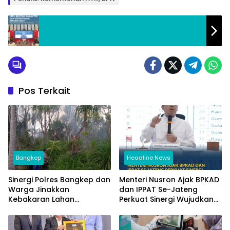
Pos Terkait
Bangkep
Headline News
Sinergi Polres Bangkep dan
Menteri Nusron Ajak BPKAD
Warga Jinakkan
dan IPPAT Se-Jateng
Kebakaran Lahan
Perkuat Sinergi Wujudkan
Perkebunan di Tinangkung
Transformasi Layanan
Pertanahan