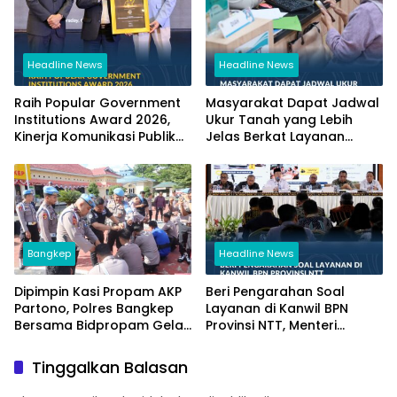
Headline News
Headline News
Raih Popular Government
Masyarakat Dapat Jadwal
Institutions Award 2026,
Ukur Tanah yang Lebih
Kinerja Komunikasi Publik
Jelas Berkat Layanan
Kementerian ATR/BPN
Pengukuran Terjadwal
Kembali Diakui
Bangkep
Headline News
Dipimpin Kasi Propam AKP
Beri Pengarahan Soal
Partono, Polres Bangkep
Layanan di Kanwil BPN
Bersama Bidpropam Gelar
Provinsi NTT, Menteri
Operasi Gaktibplin
Nusron: Gunakan Sudut
Pandang Masyarakat
Tinggalkan Balasan