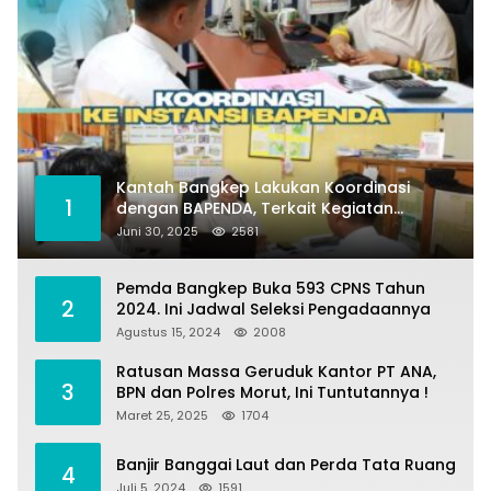
Kantah Bangkep Lakukan Koordinasi
1
dengan BAPENDA, Terkait Kegiatan
Fasilitasi Penilaian Tanah dan Ekonomi
Juni 30, 2025
2581
Pertanahan
Pemda Bangkep Buka 593 CPNS Tahun
2
2024. Ini Jadwal Seleksi Pengadaannya
Agustus 15, 2024
2008
Ratusan Massa Geruduk Kantor PT ANA,
3
BPN dan Polres Morut, Ini Tuntutannya !
Maret 25, 2025
1704
Banjir Banggai Laut dan Perda Tata Ruang
4
Juli 5, 2024
1591