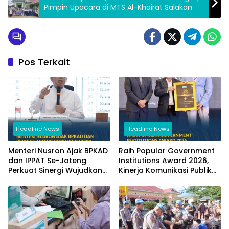
Pimpin Upacara di MTS Al-Khairat Salakan
Pos Terkait
Headline News
Headline News
Menteri Nusron Ajak BPKAD
Raih Popular Government
dan IPPAT Se-Jateng
Institutions Award 2026,
Perkuat Sinergi Wujudkan
Kinerja Komunikasi Publik
Transformasi Layanan
Kementerian ATR/BPN
Pertanahan
Kembali Diakui