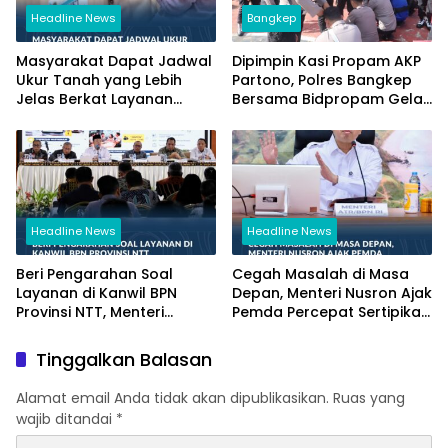
Headline News
Bangkep
Masyarakat Dapat Jadwal
Dipimpin Kasi Propam AKP
Ukur Tanah yang Lebih
Partono, Polres Bangkep
Jelas Berkat Layanan
Bersama Bidpropam Gelar
Pengukuran Terjadwal
Operasi Gaktibplin
Headline News
Headline News
Beri Pengarahan Soal
Cegah Masalah di Masa
Layanan di Kanwil BPN
Depan, Menteri Nusron Ajak
Provinsi NTT, Menteri
Pemda Percepat Sertipikasi
Nusron: Gunakan Sudut
Tanah Rumah Ibadah di
Pandang Masyarakat
NTT
Tinggalkan Balasan
Alamat email Anda tidak akan dipublikasikan.
Ruas yang
wajib ditandai
*