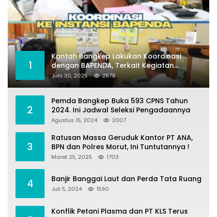
Kantah Bangkep Lakukan Koordinasi
1
dengan BAPENDA, Terkait Kegiatan
Fasilitasi Penilaian Tanah dan Ekonomi
Juni 30, 2025
2578
Pertanahan
Pemda Bangkep Buka 593 CPNS Tahun
2
2024. Ini Jadwal Seleksi Pengadaannya
Agustus 15, 2024
2007
Ratusan Massa Geruduk Kantor PT ANA,
3
BPN dan Polres Morut, Ini Tuntutannya !
Maret 25, 2025
1703
Banjir Banggai Laut dan Perda Tata Ruang
4
Juli 5, 2024
1590
Konflik Petani Plasma dan PT KLS Terus