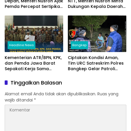
Depan, Menteri Nusron Ajak
NTT, Menteri Nusron Minta
Pemda Percepat Sertipikasi
Dukungan Kepala Daerah
Tanah Rumah Ibadah di
Wujudkan Transformasi
NTT
Layanan Pertanahan
Headline News
Bangkep
Kementerian ATR/BPN, KPK,
Ciptakan Kondisi Aman,
dan Pemda Jawa Barat
Tim URC Satreskrim Polres
Sepakati Kerja Sama
Bangkep Gelar Patroli
dalam Upaya Pencegahan
Antisipasi 3C di Salakan
Korupsi serta Penguatan
Tinggalkan Balasan
Ekonomi Daerah
Alamat email Anda tidak akan dipublikasikan.
Ruas yang
wajib ditandai
*