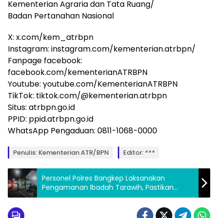
Kementerian Agraria dan Tata Ruang/
Badan Pertanahan Nasional
X: x.com/kem_atrbpn
Instagram: instagram.com/kementerian.atrbpn/
Fanpage facebook:
facebook.com/kementerianATRBPN
Youtube: youtube.com/KementerianATRBPN
TikTok: tiktok.com/@kementerian.atrbpn
Situs: atrbpn.go.id
PPID: ppid.atrbpn.go.id
WhatsApp Pengaduan: 0811-1068-0000
Penulis: Kementerian ATR/BPN
Editor: ***
Personel Polres Bangkep Laksanakan
Pengamanan Ibadah Tarawih, Pastikan
Situasi Kondusif