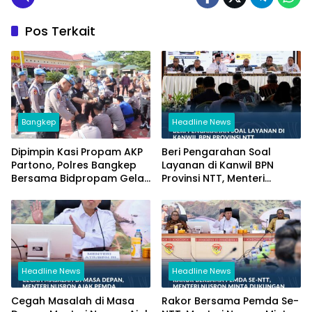
Pos Terkait
Bangkep
Headline News
Dipimpin Kasi Propam AKP
Beri Pengarahan Soal
Partono, Polres Bangkep
Layanan di Kanwil BPN
Bersama Bidpropam Gelar
Provinsi NTT, Menteri
Operasi Gaktibplin
Nusron: Gunakan Sudut
Pandang Masyarakat
Headline News
Headline News
Cegah Masalah di Masa
Rakor Bersama Pemda Se-