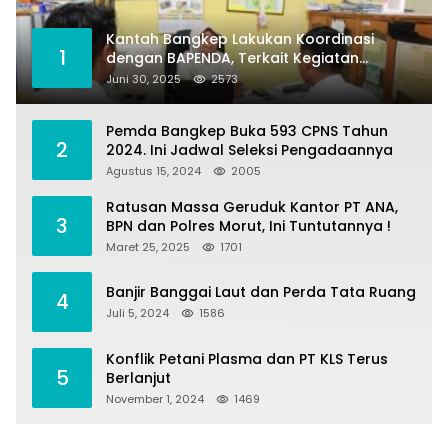
Kantah Bangkep Lakukan Koordinasi
1
dengan BAPENDA, Terkait Kegiatan
Fasilitasi Penilaian Tanah dan Ekonomi
Juni 30, 2025
2573
Pertanahan
Pemda Bangkep Buka 593 CPNS Tahun
2
2024. Ini Jadwal Seleksi Pengadaannya
Agustus 15, 2024
2005
Ratusan Massa Geruduk Kantor PT ANA,
3
BPN dan Polres Morut, Ini Tuntutannya !
Maret 25, 2025
1701
Banjir Banggai Laut dan Perda Tata Ruang
4
Juli 5, 2024
1586
Konflik Petani Plasma dan PT KLS Terus
5
Berlanjut
November 1, 2024
1469