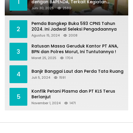
1
dengan BAPENDA, Terkait Kegiatan
Fasilitasi Penilaian Tanah dan Ekonomi
Juni 30, 2025
2580
Pertanahan
Pemda Bangkep Buka 593 CPNS Tahun
2
2024. Ini Jadwal Seleksi Pengadaannya
Agustus 15, 2024
2008
Ratusan Massa Geruduk Kantor PT ANA,
3
BPN dan Polres Morut, Ini Tuntutannya !
Maret 25, 2025
1704
Banjir Banggai Laut dan Perda Tata Ruang
4
Juli 5, 2024
1591
Konflik Petani Plasma dan PT KLS Terus
5
Berlanjut
November 1, 2024
1471