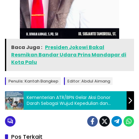
Baca Juga :
Presiden Jokowi Bakal
Resmikan Bandar Udara Prins Mandapar di
Kota Palu
Penulis: Kantah Bangkep
Editor: Abdul Aimang
Kementerian ATR/BPN Gelar Aksi Donor
Darah Sebagai Wujud Kepedulian dan
Kemanusiaan
Pos Terkait