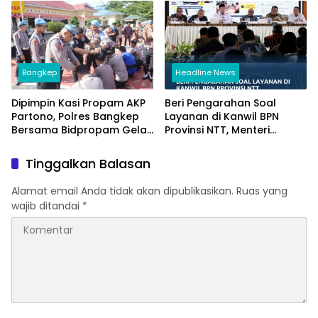
Kembali Diakui
Bangkep
Headline News
Dipimpin Kasi Propam AKP
Beri Pengarahan Soal
Partono, Polres Bangkep
Layanan di Kanwil BPN
Bersama Bidpropam Gelar
Provinsi NTT, Menteri
Operasi Gaktibplin
Nusron: Gunakan Sudut
Pandang Masyarakat
Tinggalkan Balasan
Alamat email Anda tidak akan dipublikasikan.
Ruas yang
wajib ditandai
*