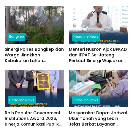
Bangkep
Headline News
Sinergi Polres Bangkep dan
Menteri Nusron Ajak BPKAD
Warga Jinakkan
dan IPPAT Se-Jateng
Kebakaran Lahan
Perkuat Sinergi Wujudkan
Perkebunan di Tinangkung
Transformasi Layanan
Pertanahan
Headline News
Headline News
Raih Popular Government
Masyarakat Dapat Jadwal
Institutions Award 2026,
Ukur Tanah yang Lebih
Kinerja Komunikasi Publik
Jelas Berkat Layanan
Kementerian ATR/BPN
Pengukuran Terjadwal