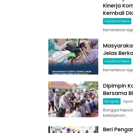
Kinerja Ko
Kembali Di
Headline News
Kementerian Ag
Masyarakat
Jelas Berk
Headline News
Kementerian Ag
Dipimpin K
Bersama Bi
Bangkep
Agust
Banggai Kepul
kedisiplinan…
Beri Penga