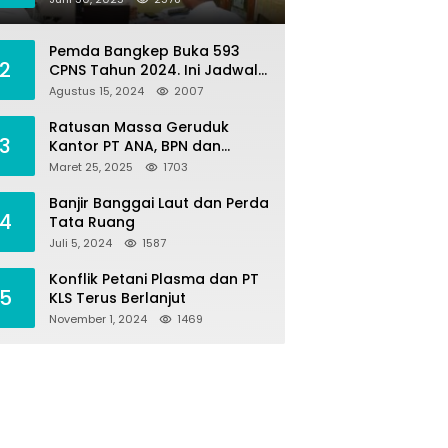
Penilaian Tanah dan Ekonomi
Pertanahan
Pemda Bangkep Buka 593
2
CPNS Tahun 2024. Ini Jadwal
Seleksi Pengadaannya
Agustus 15, 2024
2007
Ratusan Massa Geruduk
3
Kantor PT ANA, BPN dan
Polres Morut, Ini Tuntutannya
Maret 25, 2025
1703
!
Banjir Banggai Laut dan Perda
4
Tata Ruang
Juli 5, 2024
1587
Konflik Petani Plasma dan PT
5
KLS Terus Berlanjut
November 1, 2024
1469