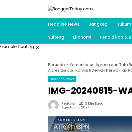
Langsung
ke
konten
Headline News
Bangkep
Hukum 
Sulteng
Ekonomi
Pendidikan & 
×
Beranda
Kementerian Agraria dan Tata 
Apresiasi dari Komisi II Dewan Perwakilan R
Headline News
IMG-20240815-W
Redaksi
0 Min Baca
Agustus 15, 2024