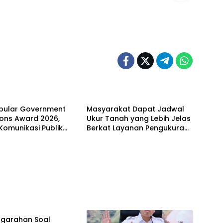
ne News
Headline News
opular Government
Masyarakat Dapat Jadwal
tions Award 2026,
Ukur Tanah yang Lebih Jelas
 Komunikasi Publik
Berkat Layanan Pengukuran
erian ATR/BPN
Terjadwal
 Diakui
ne News
ngarahan Soal