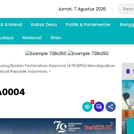
Jumat, 7 Agustus 2026
& Kriminal
Kabar Desa
Politik & Parlementer
Bangg
Budaya
Nasional
Iklan
Ruang/Badan Pertanahan Nasional (ATR/BPN) Mendapatkan
akyat Republik Indonesia
A0004
0