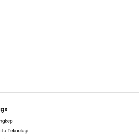
ags
ngkep
rita Teknologi