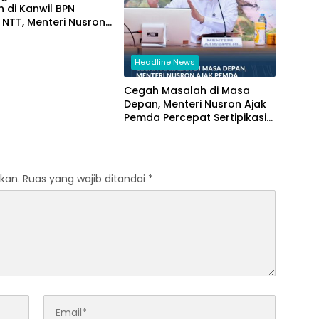
 di Kanwil BPN
i NTT, Menteri Nusron:
n Sudut Pandang
akat
Headline News
Cegah Masalah di Masa
Depan, Menteri Nusron Ajak
Pemda Percepat Sertipikasi
Tanah Rumah Ibadah di NTT
kan.
Ruas yang wajib ditandai
*