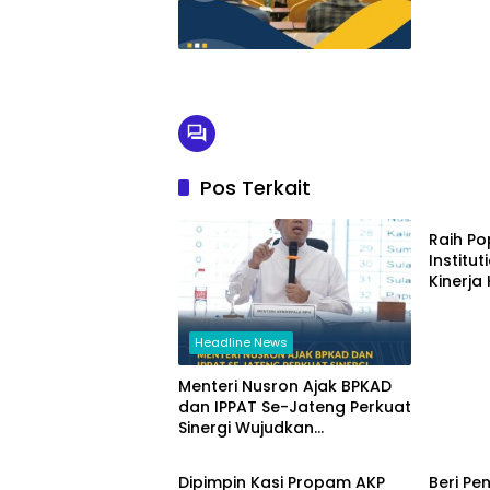
Pos Terkait
Headli
Raih P
Institu
Kinerja
Kement
Kembali
Headline News
Menteri Nusron Ajak BPKAD
dan IPPAT Se-Jateng Perkuat
Sinergi Wujudkan
Bangkep
Headli
Transformasi Layanan
Pertanahan
Dipimpin Kasi Propam AKP
Beri Pe