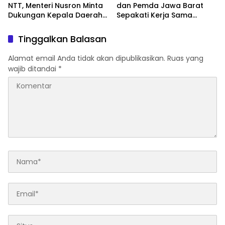
NTT, Menteri Nusron Minta
dan Pemda Jawa Barat
Dukungan Kepala Daerah
Sepakati Kerja Sama
Wujudkan Transformasi
dalam Upaya Pencegahan
Layanan Pertanahan
Korupsi serta Penguatan
Tinggalkan Balasan
Ekonomi Daerah
Alamat email Anda tidak akan dipublikasikan.
Ruas yang
wajib ditandai
*