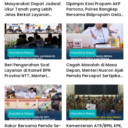
Masyarakat Dapat Jadwal
Dipimpin Kasi Propam AKP
Ukur Tanah yang Lebih
Partono, Polres Bangkep
Jelas Berkat Layanan
Bersama Bidpropam Gelar
Pengukuran Terjadwal
Operasi Gaktibplin
Headline News
Headline News
Beri Pengarahan Soal
Cegah Masalah di Masa
Layanan di Kanwil BPN
Depan, Menteri Nusron Ajak
Provinsi NTT, Menteri
Pemda Percepat Sertipikasi
Nusron: Gunakan Sudut
Tanah Rumah Ibadah di
Pandang Masyarakat
NTT
Headline News
Headline News
Rakor Bersama Pemda Se-
Kementerian ATR/BPN, KPK,