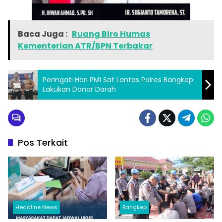
Baca Juga :
Ruang Biro Humas
Kementerian ATR/BPN Terbakar
Peringati Hari PMI Sat Lantas Polres Bangkep
Lakukan Donor Darah
Pos Terkait
Headline News
Bangkep