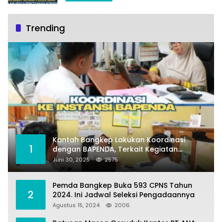
Trending
Kantah Bangkep Lakukan Koordinasi
1
dengan BAPENDA, Terkait Kegiatan
Fasilitasi Penilaian Tanah dan Ekonomi
Juni 30, 2025
2575
Pertanahan
Pemda Bangkep Buka 593 CPNS Tahun
2
2024. Ini Jadwal Seleksi Pengadaannya
Agustus 15, 2024
2006