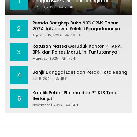
1
dengan BAPENDA, Terkait Kegiatan
Fasilitasi Penilaian Tanah dan Ekonomi
Juni 30, 2025
2580
Pertanahan
Pemda Bangkep Buka 593 CPNS Tahun
2
2024. Ini Jadwal Seleksi Pengadaannya
Agustus 15, 2024
2008
Ratusan Massa Geruduk Kantor PT ANA,
3
BPN dan Polres Morut, Ini Tuntutannya !
Maret 25, 2025
1704
Banjir Banggai Laut dan Perda Tata Ruang
4
Juli 5, 2024
1591
Konflik Petani Plasma dan PT KLS Terus
5
Berlanjut
November 1, 2024
1471