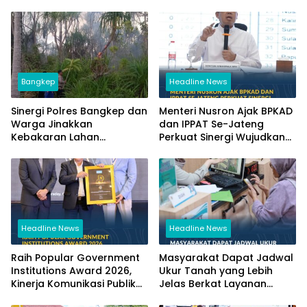
Bangkep
Headline News
Sinergi Polres Bangkep dan
Menteri Nusron Ajak BPKAD
Warga Jinakkan
dan IPPAT Se-Jateng
Kebakaran Lahan
Perkuat Sinergi Wujudkan
Perkebunan di Tinangkung
Transformasi Layanan
Pertanahan
Headline News
Headline News
Raih Popular Government
Masyarakat Dapat Jadwal
Institutions Award 2026,
Ukur Tanah yang Lebih
Kinerja Komunikasi Publik
Jelas Berkat Layanan
Kementerian ATR/BPN
Pengukuran Terjadwal