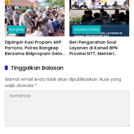
Kembali Diakui
Bangkep
Headline News
Dipimpin Kasi Propam AKP
Beri Pengarahan Soal
Partono, Polres Bangkep
Layanan di Kanwil BPN
Bersama Bidpropam Gelar
Provinsi NTT, Menteri
Operasi Gaktibplin
Nusron: Gunakan Sudut
Pandang Masyarakat
Tinggalkan Balasan
Alamat email Anda tidak akan dipublikasikan.
Ruas yang
wajib ditandai
*