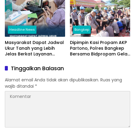
Pertanahan
Kembali Diakui
Headline News
Bangkep
Masyarakat Dapat Jadwal
Dipimpin Kasi Propam AKP
Ukur Tanah yang Lebih
Partono, Polres Bangkep
Jelas Berkat Layanan
Bersama Bidpropam Gelar
Pengukuran Terjadwal
Operasi Gaktibplin
Tinggalkan Balasan
Alamat email Anda tidak akan dipublikasikan.
Ruas yang
wajib ditandai
*