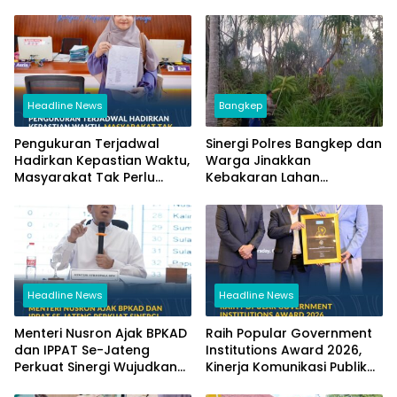
Headline News
Bangkep
Pengukuran Terjadwal
Sinergi Polres Bangkep dan
Hadirkan Kepastian Waktu,
Warga Jinakkan
Masyarakat Tak Perlu
Kebakaran Lahan
Lama Menunggu Layanan
Perkebunan di Tinangkung
Pertanahan
Headline News
Headline News
Menteri Nusron Ajak BPKAD
Raih Popular Government
dan IPPAT Se-Jateng
Institutions Award 2026,
Perkuat Sinergi Wujudkan
Kinerja Komunikasi Publik
Transformasi Layanan
Kementerian ATR/BPN