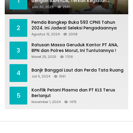
1
dengan BAPENDA, Terkait Kegiatan
Fasilitasi Penilaian Tanah dan Ekonomi
Juni 30, 2025
2581
Pertanahan
Pemda Bangkep Buka 593 CPNS Tahun
2
2024. Ini Jadwal Seleksi Pengadaannya
Agustus 15, 2024
2008
Ratusan Massa Geruduk Kantor PT ANA,
3
BPN dan Polres Morut, Ini Tuntutannya !
Maret 25, 2025
1706
Banjir Banggai Laut dan Perda Tata Ruang
4
Juli 5, 2024
1591
Konflik Petani Plasma dan PT KLS Terus
5
Berlanjut
November 1, 2024
1475