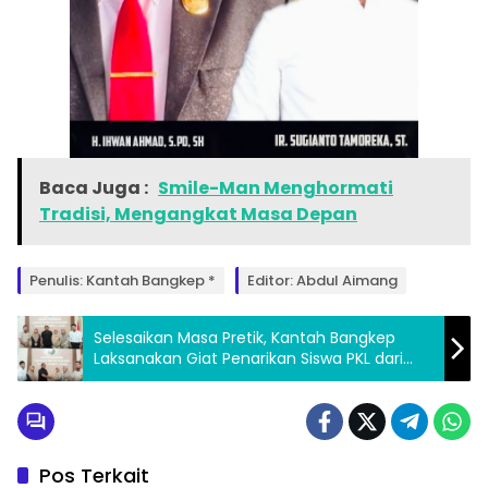
Baca Juga :
Smile-Man Menghormati
Tradisi, Mengangkat Masa Depan
Penulis: Kantah Bangkep *
Editor: Abdul Aimang
Selesaikan Masa Pretik, Kantah Bangkep
Laksanakan Giat Penarikan Siswa PKL dari
SMKN Pelteng
Pos Terkait