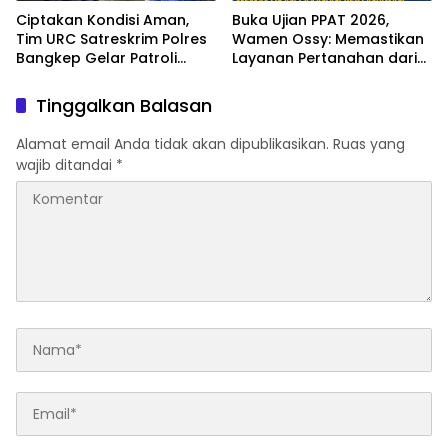
Ciptakan Kondisi Aman,
Buka Ujian PPAT 2026,
Tim URC Satreskrim Polres
Wamen Ossy: Memastikan
Bangkep Gelar Patroli
Layanan Pertanahan dari
Antisipasi 3C di Salakan
PPAT yang Kompeten,
Profesional dan
Tinggalkan Balasan
Berintegritas
Alamat email Anda tidak akan dipublikasikan.
Ruas yang
wajib ditandai
*