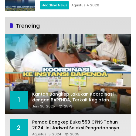
Berintegritas
Headline News
Agustus 4, 2026
Trending
Kantah Bangkep Lakukan Koordinasi
1
dengan BAPENDA, Terkait Kegiatan
Fasilitasi Penilaian Tanah dan Ekonomi
Juni 30, 2025
2573
Pertanahan
Pemda Bangkep Buka 593 CPNS Tahun
2
2024. Ini Jadwal Seleksi Pengadaannya
Agustus 15, 2024
2005