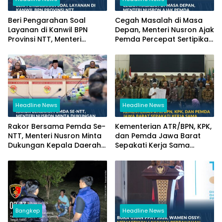
Beri Pengarahan Soal
Cegah Masalah di Masa
Layanan di Kanwil BPN
Depan, Menteri Nusron Ajak
Provinsi NTT, Menteri
Pemda Percepat Sertipikasi
Nusron: Gunakan Sudut
Tanah Rumah Ibadah di
Pandang Masyarakat
NTT
Headline News
Headline News
Rakor Bersama Pemda Se-
Kementerian ATR/BPN, KPK,
NTT, Menteri Nusron Minta
dan Pemda Jawa Barat
Dukungan Kepala Daerah
Sepakati Kerja Sama
Wujudkan Transformasi
dalam Upaya Pencegahan
Layanan Pertanahan
Korupsi serta Penguatan
Ekonomi Daerah
Bangkep
Headline News