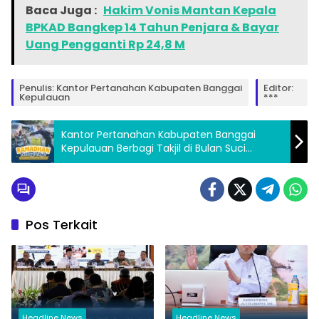
Baca Juga :
Hakim Vonis Mantan Kepala
BPKAD Bangkep 14 Tahun Penjara & Bayar
Uang Pengganti Rp 24,8 M
Penulis: Kantor Pertanahan Kabupaten Banggai
Editor:
Kepulauan
***
Kantor Pertanahan Kabupaten Banggai
Kepulauan Berbagi Takjil di Bulan Suci
Ramadhan
Pos Terkait
Headline News
Headline News