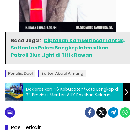
Baca Juga :
Ciptakan Kamseltibcar Lantas,
Satlantas Polres Bangkep Intensifkan
Patroli Blue Light di Titik Rawan
Penulis: Doel
Editor: Abdul Aimang
Deklarasikan 46 Kabupaten/Kota Lengkap di
23 Provinsi, Menteri AHY Pastikan Seluruh
Spasial Bidang Tanah Telah Terpetakan
Pos Terkait