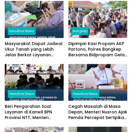
Headline News
Bangkep
Masyarakat Dapat Jadwal
Dipimpin Kasi Propam AKP
Ukur Tanah yang Lebih
Partono, Polres Bangkep
Jelas Berkat Layanan
Bersama Bidpropam Gelar
Pengukuran Terjadwal
Operasi Gaktibplin
Headline News
Headline News
Beri Pengarahan Soal
Cegah Masalah di Masa
Layanan di Kanwil BPN
Depan, Menteri Nusron Ajak
Provinsi NTT, Menteri
Pemda Percepat Sertipikasi
Nusron: Gunakan Sudut
Tanah Rumah Ibadah di
Pandang Masyarakat
NTT