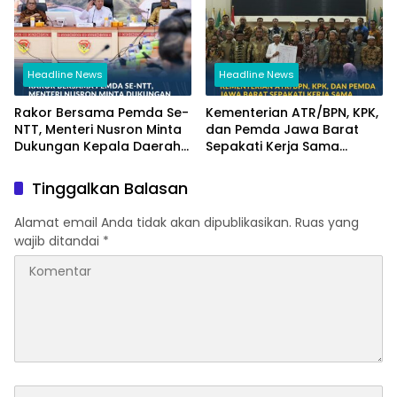
Headline News
Headline News
Rakor Bersama Pemda Se-
Kementerian ATR/BPN, KPK,
NTT, Menteri Nusron Minta
dan Pemda Jawa Barat
Dukungan Kepala Daerah
Sepakati Kerja Sama
Wujudkan Transformasi
dalam Upaya Pencegahan
Layanan Pertanahan
Korupsi serta Penguatan
Tinggalkan Balasan
Ekonomi Daerah
Alamat email Anda tidak akan dipublikasikan.
Ruas yang
wajib ditandai
*