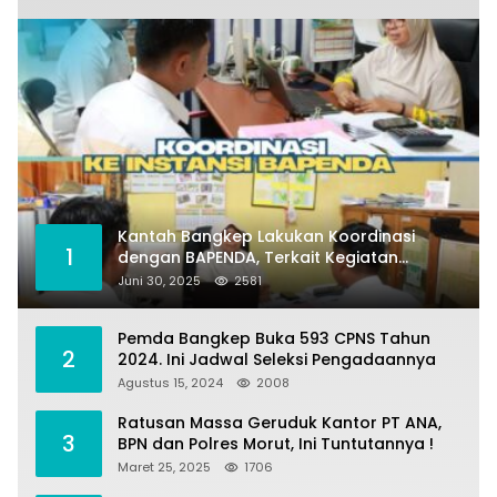
Kantah Bangkep Lakukan Koordinasi
1
dengan BAPENDA, Terkait Kegiatan
Fasilitasi Penilaian Tanah dan Ekonomi
Juni 30, 2025
2581
Pertanahan
Pemda Bangkep Buka 593 CPNS Tahun
2
2024. Ini Jadwal Seleksi Pengadaannya
Agustus 15, 2024
2008
Ratusan Massa Geruduk Kantor PT ANA,
3
BPN dan Polres Morut, Ini Tuntutannya !
Maret 25, 2025
1706