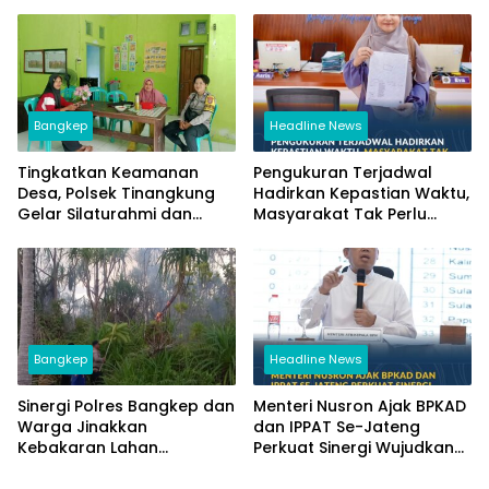
Layanan Pengukuran
Banggai Gelar Diskusi
Terjadwal
Bersama
Bangkep
Headline News
Tingkatkan Keamanan
Pengukuran Terjadwal
Desa, Polsek Tinangkung
Hadirkan Kepastian Waktu,
Gelar Silaturahmi dan
Masyarakat Tak Perlu
Sambang Warga di
Lama Menunggu Layanan
Saiyong
Pertanahan
Bangkep
Headline News
Sinergi Polres Bangkep dan
Menteri Nusron Ajak BPKAD
Warga Jinakkan
dan IPPAT Se-Jateng
Kebakaran Lahan
Perkuat Sinergi Wujudkan
Perkebunan di Tinangkung
Transformasi Layanan
Pertanahan