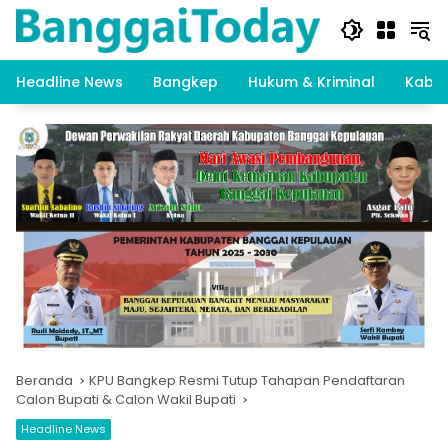
Langsung
ke
konten
Headline News
Bangkep
Hukum & Kriminal
Kabar
Beranda
KPU Bangkep Resmi Tutup Tahapan Pendaftaran
Calon Bupati & Calon Wakil Bupati
Headline News