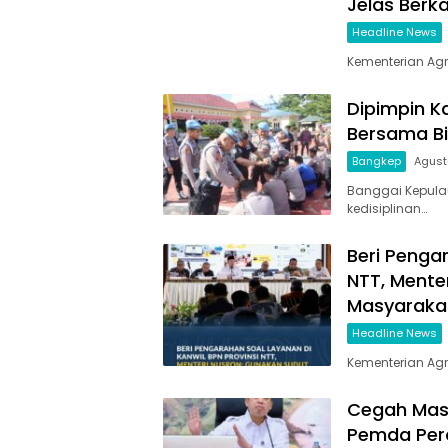
Jelas Berk
Headline News
Kementerian Ag
Dipimpin K
Bersama Bi
Bangkep
Agust
Banggai Kepul
kedisiplinan…
Beri Penga
NTT, Mente
Masyaraka
Headline News
Kementerian Ag
Cegah Masa
Pemda Perc