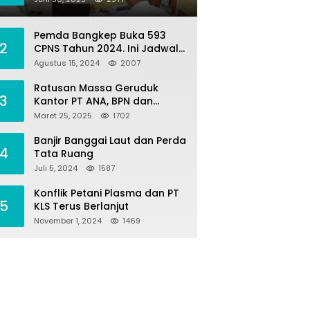
Penilaian Tanah dan Ekonomi
Pertanahan
Pemda Bangkep Buka 593
2
CPNS Tahun 2024. Ini Jadwal
Seleksi Pengadaannya
Agustus 15, 2024
2007
Ratusan Massa Geruduk
3
Kantor PT ANA, BPN dan
Polres Morut, Ini Tuntutannya
Maret 25, 2025
1702
!
Banjir Banggai Laut dan Perda
4
Tata Ruang
Juli 5, 2024
1587
Konflik Petani Plasma dan PT
5
KLS Terus Berlanjut
November 1, 2024
1469