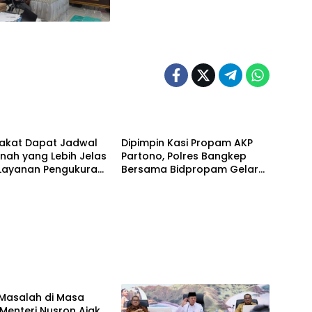
ne News
Bangkep
akat Dapat Jadwal
Dipimpin Kasi Propam AKP
nah yang Lebih Jelas
Partono, Polres Bangkep
 Layanan Pengukuran
Bersama Bidpropam Gelar
wal
Operasi Gaktibplin
ne News
Masalah di Masa
Menteri Nusron Ajak