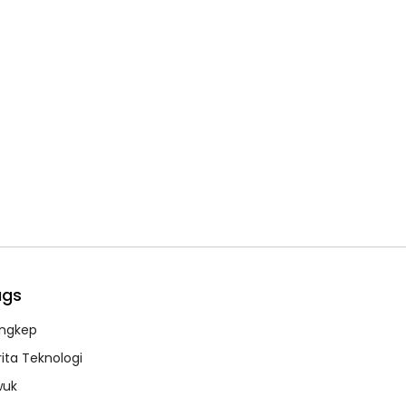
ags
ngkep
rita Teknologi
wuk