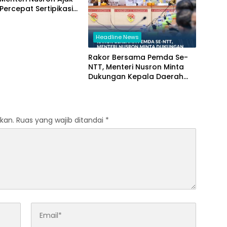
ercepat Sertipikasi
Rumah Ibadah di NTT
Headline News
Rakor Bersama Pemda Se-
NTT, Menteri Nusron Minta
Dukungan Kepala Daerah
Wujudkan Transformasi
Layanan Pertanahan
kan.
Ruas yang wajib ditandai
*