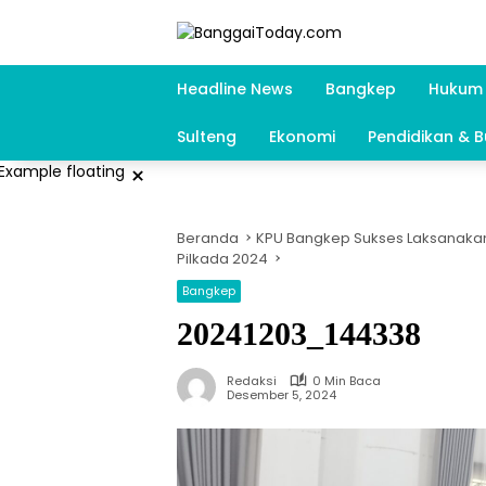
Langsung
ke
konten
Headline News
Bangkep
Hukum 
Sulteng
Ekonomi
Pendidikan & 
×
Beranda
KPU Bangkep Sukses Laksanakan
Pilkada 2024
Bangkep
20241203_144338
Redaksi
0 Min Baca
Desember 5, 2024