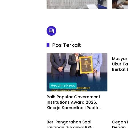
Pos Terkait
Headli
Masyar
Ukur Ta
Berkat
Terjad
Headline News
Raih Popular Government
Institutions Award 2026,
Kinerja Komunikasi Publik
Headline News
Headli
Kementerian ATR/BPN
Kembali Diakui
Beri Pengarahan Soal
Cegah 
Layanan di Kanwil BPN
Depan, 