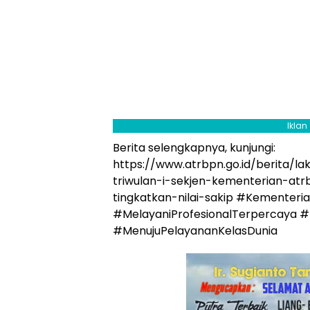
Iklan
Berita selengkapnya, kunjungi:
https://www.atrbpn.go.id/berita/la
triwulan-i-sekjen-kementerian-atr
tingkatkan-nilai-sakip #Kementer
#MelayaniProfesionalTerpercaya 
#MenujuPelayananKelasDunia