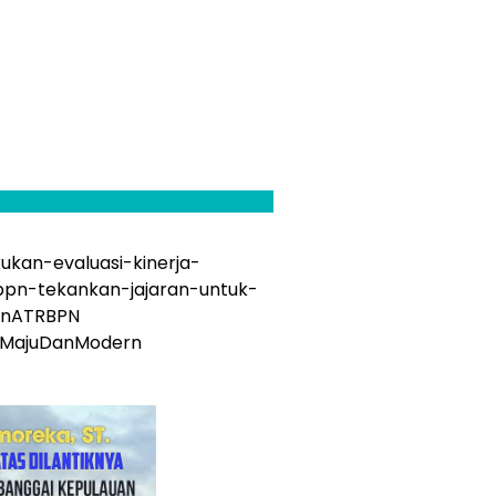
kukan-evaluasi-kinerja-
bpn-tekankan-jajaran-untuk-
ianATRBPN
#MajuDanModern