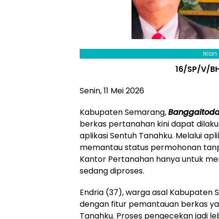
Iklan
16/SP/V/B
Senin, 11 Mei 2026
Kabupaten Semarang,
Banggaitod
berkas pertanahan kini dapat dilak
aplikasi Sentuh Tanahku. Melalui apl
memantau status permohonan tanpa
Kantor Pertanahan hanya untuk me
sedang diproses.
Endria (37), warga asal Kabupate
dengan fitur pemantauan berkas yang
Tanahku. Proses pengecekan jadi le