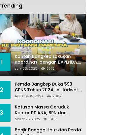
Trending
Kantah Bangkep Lakukan
1
Koordinasi dengan BAPENDA,
Terkait Kegiatan Fasilitasi
Juni 30, 2025
2578
Penilaian Tanah dan Ekonomi
Pertanahan
Pemda Bangkep Buka 593
2
CPNS Tahun 2024. Ini Jadwal
Seleksi Pengadaannya
Agustus 15, 2024
2007
Ratusan Massa Geruduk
3
Kantor PT ANA, BPN dan
Polres Morut, Ini Tuntutannya
Maret 25, 2025
1703
!
Banjir Banggai Laut dan Perda