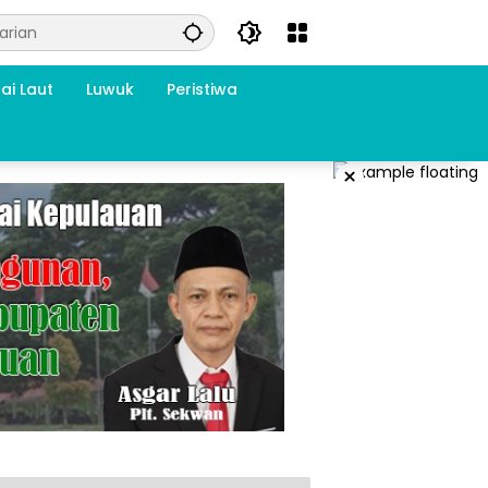
ai Laut
Luwuk
Peristiwa
×