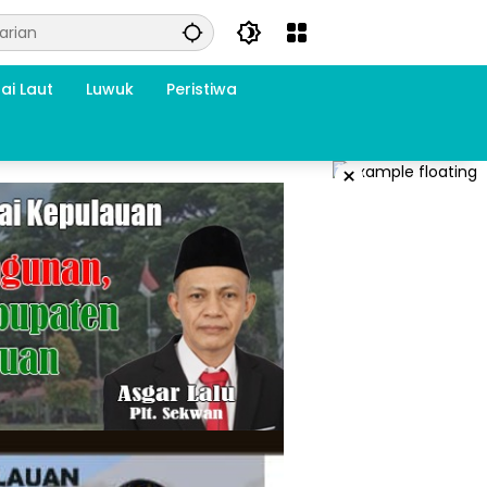
ai Laut
Luwuk
Peristiwa
×