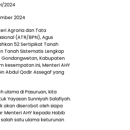
H/2024
ember 2024
ri Agraria dan Tata
sional (ATR/BPN), Agus
hkan 52 Sertipikat Tanah
an Tanah Sistematis Lengkap
an Gondangwetan, Kabupaten
m kesempatan ini, Menteri AHY
in Abdul Qodir Assegaf yang
 ulama di Pasuruan, kita
tuk Yayasan Sunniyah Salafiyah.
k akan diserobot oleh siapa
jar Menteri AHY kepada Habib
i salah satu ulama keturunan