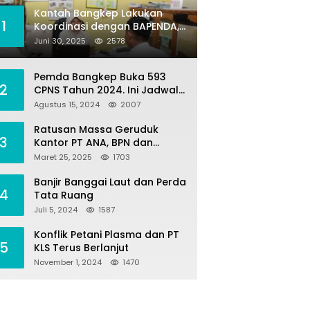
Kantah Bangkep Lakukan
1
Koordinasi dengan BAPENDA,
Terkait Kegiatan Fasilitasi
Juni 30, 2025
2578
Penilaian Tanah dan Ekonomi
Pertanahan
Pemda Bangkep Buka 593
2
CPNS Tahun 2024. Ini Jadwal
Seleksi Pengadaannya
Agustus 15, 2024
2007
Ratusan Massa Geruduk
3
Kantor PT ANA, BPN dan
Polres Morut, Ini Tuntutannya
Maret 25, 2025
1703
!
Banjir Banggai Laut dan Perda
4
Tata Ruang
Juli 5, 2024
1587
Konflik Petani Plasma dan PT
5
KLS Terus Berlanjut
November 1, 2024
1470