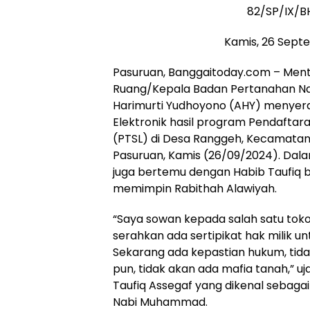
82/SP/IX/B
Kamis, 26 Sept
Pasuruan, Banggaitoday.com – Mente
Ruang/Kepala Badan Pertanahan Na
Harimurti Yudhoyono (AHY) menyera
Elektronik hasil program Pendaftar
(PTSL) di Desa Ranggeh, Kecamat
Pasuruan, Kamis (26/09/2024). Dala
juga bertemu dengan Habib Taufiq b
memimpin Rabithah Alawiyah.
“Saya sowan kepada salah satu tokoh
serahkan ada sertipikat hak milik un
Sekarang ada kepastian hukum, tida
pun, tidak akan ada mafia tanah,” u
Taufiq Assegaf yang dikenal sebaga
Nabi Muhammad.