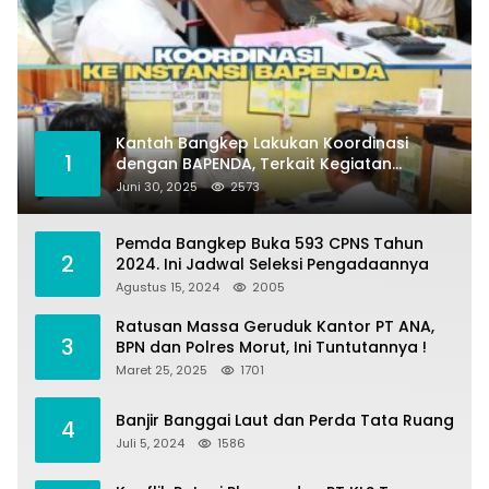
Kantah Bangkep Lakukan Koordinasi
1
dengan BAPENDA, Terkait Kegiatan
Fasilitasi Penilaian Tanah dan Ekonomi
Juni 30, 2025
2573
Pertanahan
Pemda Bangkep Buka 593 CPNS Tahun
2
2024. Ini Jadwal Seleksi Pengadaannya
Agustus 15, 2024
2005
Ratusan Massa Geruduk Kantor PT ANA,
3
BPN dan Polres Morut, Ini Tuntutannya !
Maret 25, 2025
1701
Banjir Banggai Laut dan Perda Tata Ruang
4
Juli 5, 2024
1586