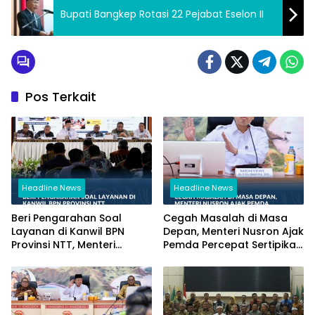
Bupati Bangkep Rotasi 22 Pejabat Eselon II
Pos Terkait
Headline News
Headline News
Beri Pengarahan Soal
Cegah Masalah di Masa
Layanan di Kanwil BPN
Depan, Menteri Nusron Ajak
Provinsi NTT, Menteri
Pemda Percepat Sertipikasi
Nusron: Gunakan Sudut
Tanah Rumah Ibadah di
Pandang Masyarakat
NTT