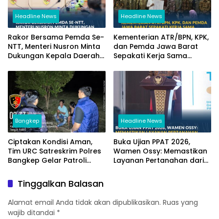
Headline News
Headline News
Rakor Bersama Pemda Se-
Kementerian ATR/BPN, KPK,
NTT, Menteri Nusron Minta
dan Pemda Jawa Barat
Dukungan Kepala Daerah
Sepakati Kerja Sama
Wujudkan Transformasi
dalam Upaya Pencegahan
Layanan Pertanahan
Korupsi serta Penguatan
Ekonomi Daerah
Bangkep
Headline News
Ciptakan Kondisi Aman,
Buka Ujian PPAT 2026,
Tim URC Satreskrim Polres
Wamen Ossy: Memastikan
Bangkep Gelar Patroli
Layanan Pertanahan dari
Antisipasi 3C di Salakan
PPAT yang Kompeten,
Profesional dan
Tinggalkan Balasan
Berintegritas
Alamat email Anda tidak akan dipublikasikan.
Ruas yang
wajib ditandai
*