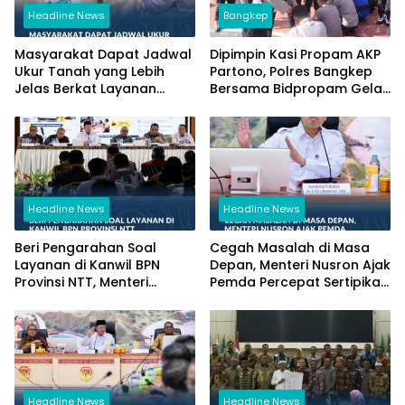
Headline News
Bangkep
Masyarakat Dapat Jadwal
Dipimpin Kasi Propam AKP
Ukur Tanah yang Lebih
Partono, Polres Bangkep
Jelas Berkat Layanan
Bersama Bidpropam Gelar
Pengukuran Terjadwal
Operasi Gaktibplin
Headline News
Headline News
Beri Pengarahan Soal
Cegah Masalah di Masa
Layanan di Kanwil BPN
Depan, Menteri Nusron Ajak
Provinsi NTT, Menteri
Pemda Percepat Sertipikasi
Nusron: Gunakan Sudut
Tanah Rumah Ibadah di
Pandang Masyarakat
NTT
Headline News
Headline News