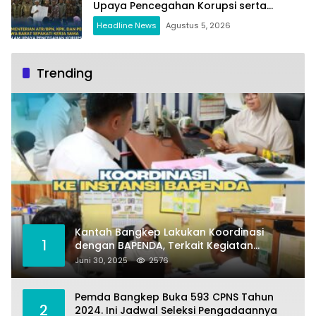
Upaya Pencegahan Korupsi serta
Penguatan Ekonomi Daerah
Headline News
Agustus 5, 2026
Trending
Kantah Bangkep Lakukan Koordinasi
1
dengan BAPENDA, Terkait Kegiatan
Fasilitasi Penilaian Tanah dan Ekonomi
Juni 30, 2025
2576
Pertanahan
Pemda Bangkep Buka 593 CPNS Tahun
2
2024. Ini Jadwal Seleksi Pengadaannya