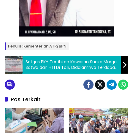
Penulis: Kementerian ATR/BPN
Satgas PKH Tertibkan Kawasan Suaka Marga
Satwa dan HTI Di Toili, Didalamnya Terdapat
Sawit PT KLS
Pos Terkait