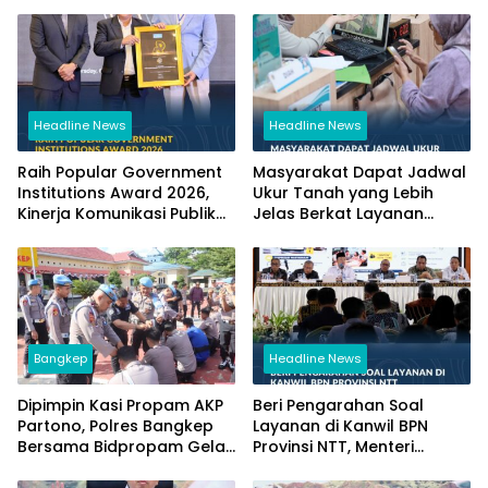
Headline News
Headline News
Raih Popular Government
Masyarakat Dapat Jadwal
Institutions Award 2026,
Ukur Tanah yang Lebih
Kinerja Komunikasi Publik
Jelas Berkat Layanan
Kementerian ATR/BPN
Pengukuran Terjadwal
Kembali Diakui
Bangkep
Headline News
Dipimpin Kasi Propam AKP
Beri Pengarahan Soal
Partono, Polres Bangkep
Layanan di Kanwil BPN
Bersama Bidpropam Gelar
Provinsi NTT, Menteri
Operasi Gaktibplin
Nusron: Gunakan Sudut
Pandang Masyarakat