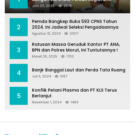
Fasilitasi Penilaian Tanah dan Ekonomi
Juni 30, 2025
2578
Pertanahan
Pemda Bangkep Buka 593 CPNS Tahun
2
2024. Ini Jadwal Seleksi Pengadaannya
Agustus 15, 2024
2007
Ratusan Massa Geruduk Kantor PT ANA,
3
BPN dan Polres Morut, Ini Tuntutannya !
Maret 25, 2025
1703
Banjir Banggai Laut dan Perda Tata Ruang
4
Juli 5, 2024
1587
Konflik Petani Plasma dan PT KLS Terus
5
Berlanjut
November 1, 2024
1469