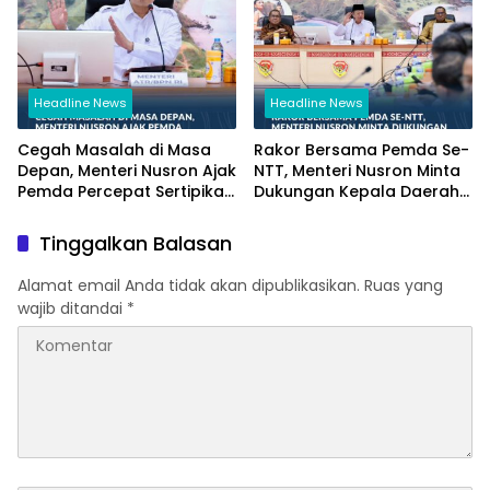
Headline News
Headline News
Cegah Masalah di Masa
Rakor Bersama Pemda Se-
Depan, Menteri Nusron Ajak
NTT, Menteri Nusron Minta
Pemda Percepat Sertipikasi
Dukungan Kepala Daerah
Tanah Rumah Ibadah di
Wujudkan Transformasi
NTT
Layanan Pertanahan
Tinggalkan Balasan
Alamat email Anda tidak akan dipublikasikan.
Ruas yang
wajib ditandai
*