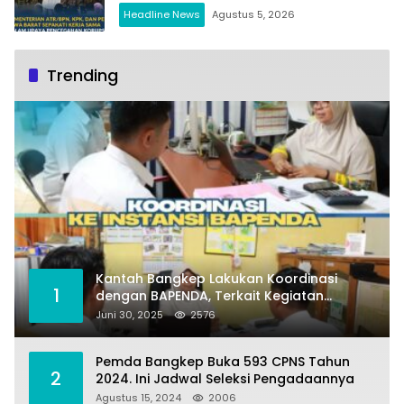
Penguatan Ekonomi Daerah
Headline News
Agustus 5, 2026
Trending
Kantah Bangkep Lakukan Koordinasi
1
dengan BAPENDA, Terkait Kegiatan
Fasilitasi Penilaian Tanah dan Ekonomi
Juni 30, 2025
2576
Pertanahan
Pemda Bangkep Buka 593 CPNS Tahun
2
2024. Ini Jadwal Seleksi Pengadaannya
Agustus 15, 2024
2006