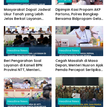
Masyarakat Dapat Jadwal
Dipimpin Kasi Propam AKP
Ukur Tanah yang Lebih
Partono, Polres Bangkep
Jelas Berkat Layanan
Bersama Bidpropam Gelar
Pengukuran Terjadwal
Operasi Gaktibplin
Headline News
Headline News
Beri Pengarahan Soal
Cegah Masalah di Masa
Layanan di Kanwil BPN
Depan, Menteri Nusron Ajak
Provinsi NTT, Menteri
Pemda Percepat Sertipikasi
Nusron: Gunakan Sudut
Tanah Rumah Ibadah di
Pandang Masyarakat
NTT
Headline News
Headline News