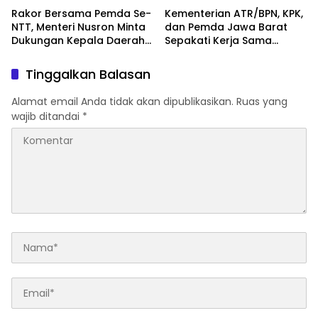
Rakor Bersama Pemda Se-
Kementerian ATR/BPN, KPK,
NTT, Menteri Nusron Minta
dan Pemda Jawa Barat
Dukungan Kepala Daerah
Sepakati Kerja Sama
Wujudkan Transformasi
dalam Upaya Pencegahan
Layanan Pertanahan
Korupsi serta Penguatan
Tinggalkan Balasan
Ekonomi Daerah
Alamat email Anda tidak akan dipublikasikan.
Ruas yang
wajib ditandai
*