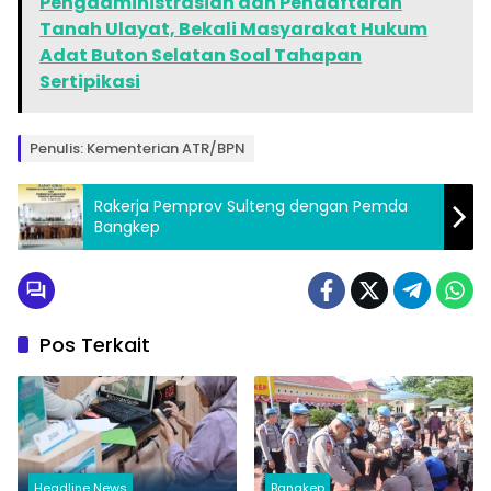
Pengadministrasian dan Pendaftaran
Tanah Ulayat, Bekali Masyarakat Hukum
Adat Buton Selatan Soal Tahapan
Sertipikasi
Penulis: Kementerian ATR/BPN
Rakerja Pemprov Sulteng dengan Pemda
Bangkep
Pos Terkait
Headline News
Bangkep