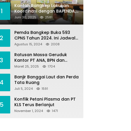
Kantah Bangkep Lakukan
1
Koordinasi dengan BAPENDA,
Terkait Kegiatan Fasilitasi
Juni 30, 2025
2581
Penilaian Tanah dan Ekonomi
Pertanahan
Pemda Bangkep Buka 593
2
CPNS Tahun 2024. Ini Jadwal
Seleksi Pengadaannya
Agustus 15, 2024
2008
Ratusan Massa Geruduk
3
Kantor PT ANA, BPN dan
Polres Morut, Ini Tuntutannya
Maret 25, 2025
1704
!
Banjir Banggai Laut dan Perda
4
Tata Ruang
Juli 5, 2024
1591
Konflik Petani Plasma dan PT
5
KLS Terus Berlanjut
November 1, 2024
1471