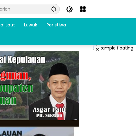
ai Laut
Luwuk
Peristiwa
×