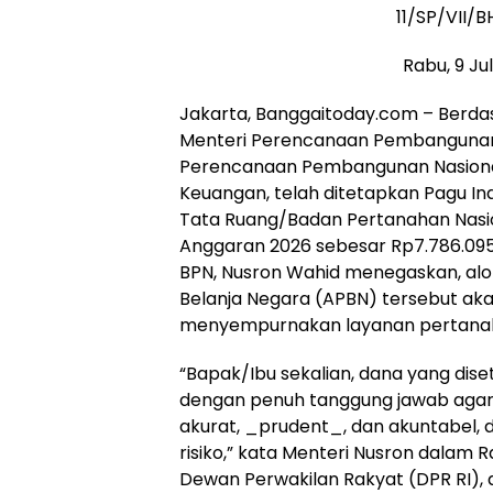
11/SP/VII/
Rabu, 9 Jul
Jakarta, Banggaitoday.com – Berda
Menteri Perencanaan Pembangunan
Perencanaan Pembangunan Nasional
Keuangan, telah ditetapkan Pagu In
Tata Ruang/Badan Pertanahan Nasi
Anggaran 2026 sebesar Rp7.786.095
BPN, Nusron Wahid menegaskan, al
Belanja Negara (APBN) tersebut ak
menyempurnakan layanan pertana
“Bapak/Ibu sekalian, dana yang diset
dengan penuh tanggung jawab agar
akurat, _prudent_, dan akuntabel,
risiko,” kata Menteri Nusron dalam R
Dewan Perwakilan Rakyat (DPR RI), 