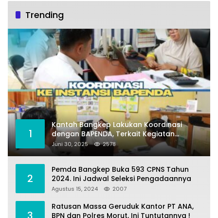
Trending
Kantah Bangkep Lakukan Koordinasi
1
dengan BAPENDA, Terkait Kegiatan
Fasilitasi Penilaian Tanah dan Ekonomi
Juni 30, 2025
2578
Pertanahan
Pemda Bangkep Buka 593 CPNS Tahun
2
2024. Ini Jadwal Seleksi Pengadaannya
Agustus 15, 2024
2007
Ratusan Massa Geruduk Kantor PT ANA,
3
BPN dan Polres Morut, Ini Tuntutannya !