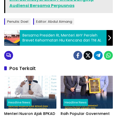
Audiensi Bersama Perpusnas
Penulis: Doel
Editor: Abdul Aimang
Bersama Presiden RI, Menteri AHY Peroleh
Brevet Kehormatan Hiu Kencana dari TNI AL
Pos Terkait
Headline News
Headline News
Menteri Nusron Ajak BPKAD
Raih Popular Government