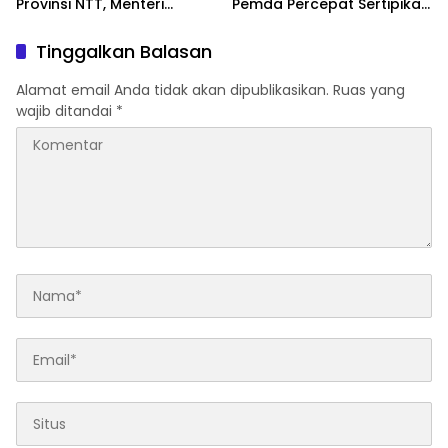
Provinsi NTT, Menteri
Pemda Percepat Sertipikasi
Nusron: Gunakan Sudut
Tanah Rumah Ibadah di
Pandang Masyarakat
NTT
Tinggalkan Balasan
Alamat email Anda tidak akan dipublikasikan.
Ruas yang
wajib ditandai
*