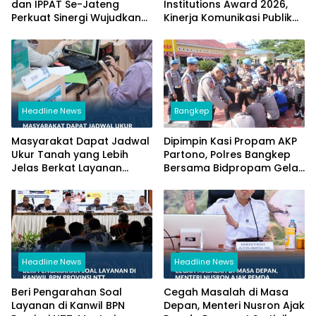
dan IPPAT Se-Jateng
Institutions Award 2026,
Perkuat Sinergi Wujudkan
Kinerja Komunikasi Publik
Transformasi Layanan
Kementerian ATR/BPN
Pertanahan
Kembali Diakui
Headline News
Bangkep
Masyarakat Dapat Jadwal
Dipimpin Kasi Propam AKP
Ukur Tanah yang Lebih
Partono, Polres Bangkep
Jelas Berkat Layanan
Bersama Bidpropam Gelar
Pengukuran Terjadwal
Operasi Gaktibplin
Headline News
Headline News
Beri Pengarahan Soal
Cegah Masalah di Masa
Layanan di Kanwil BPN
Depan, Menteri Nusron Ajak