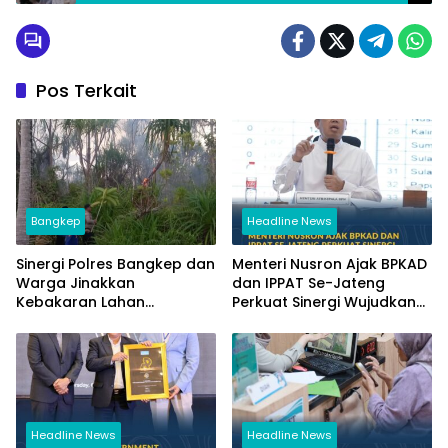
Perawatan Medis Optimal
Pos Terkait
Bangkep
Headline News
Sinergi Polres Bangkep dan
Menteri Nusron Ajak BPKAD
Warga Jinakkan
dan IPPAT Se-Jateng
Kebakaran Lahan
Perkuat Sinergi Wujudkan
Perkebunan di Tinangkung
Transformasi Layanan
Pertanahan
Headline News
Headline News