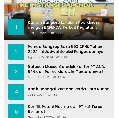
Kantah Bangkep Lakukan Koordinasi
1
dengan BAPENDA, Terkait Kegiatan
Fasilitasi Penilaian Tanah dan Ekonomi
Juni 30, 2025
2581
Pertanahan
Pemda Bangkep Buka 593 CPNS Tahun
2
2024. Ini Jadwal Seleksi Pengadaannya
Agustus 15, 2024
2008
Ratusan Massa Geruduk Kantor PT ANA,
3
BPN dan Polres Morut, Ini Tuntutannya !
Maret 25, 2025
1704
Banjir Banggai Laut dan Perda Tata Ruang
4
Juli 5, 2024
1591
Konflik Petani Plasma dan PT KLS Terus
5
Berlanjut
November 1, 2024
1471