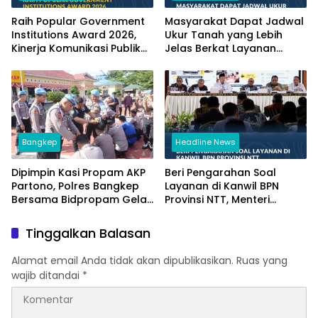
Raih Popular Government
Masyarakat Dapat Jadwal
Institutions Award 2026,
Ukur Tanah yang Lebih
Kinerja Komunikasi Publik
Jelas Berkat Layanan
Kementerian ATR/BPN
Pengukuran Terjadwal
Kembali Diakui
Bangkep
Headline News
Dipimpin Kasi Propam AKP
Beri Pengarahan Soal
Partono, Polres Bangkep
Layanan di Kanwil BPN
Bersama Bidpropam Gelar
Provinsi NTT, Menteri
Operasi Gaktibplin
Nusron: Gunakan Sudut
Pandang Masyarakat
Tinggalkan Balasan
Alamat email Anda tidak akan dipublikasikan.
Ruas yang
wajib ditandai
*