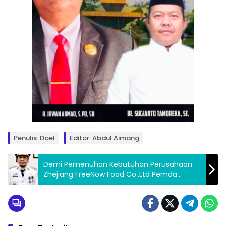
Penulis: Doel
Editor: Abdul Aimang
Demi Pemenuhan Kebutuhan Perusahaan
Zhejiang FreeNow Food Co.,Ltd Pemda
Bangkep, Akan Gandeng Banggai dan Balut