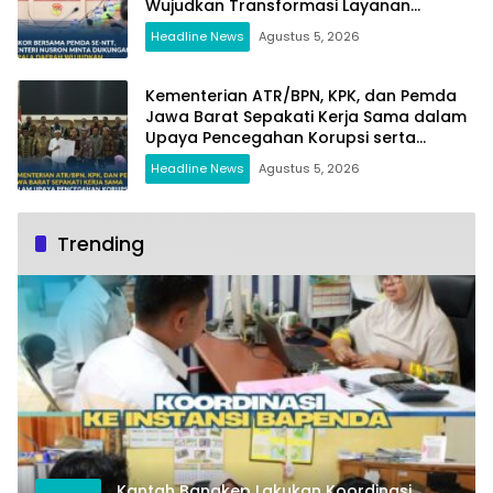
Wujudkan Transformasi Layanan
Pertanahan
Headline News
Agustus 5, 2026
Kementerian ATR/BPN, KPK, dan Pemda
Jawa Barat Sepakati Kerja Sama dalam
Upaya Pencegahan Korupsi serta
Penguatan Ekonomi Daerah
Headline News
Agustus 5, 2026
Trending
Kantah Bangkep Lakukan Koordinasi