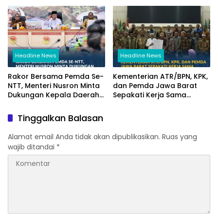
Pandang Masyarakat
NTT
Headline News
Headline News
Rakor Bersama Pemda Se-
Kementerian ATR/BPN, KPK,
NTT, Menteri Nusron Minta
dan Pemda Jawa Barat
Dukungan Kepala Daerah
Sepakati Kerja Sama
Wujudkan Transformasi
dalam Upaya Pencegahan
Layanan Pertanahan
Korupsi serta Penguatan
Tinggalkan Balasan
Ekonomi Daerah
Alamat email Anda tidak akan dipublikasikan.
Ruas yang
wajib ditandai
*