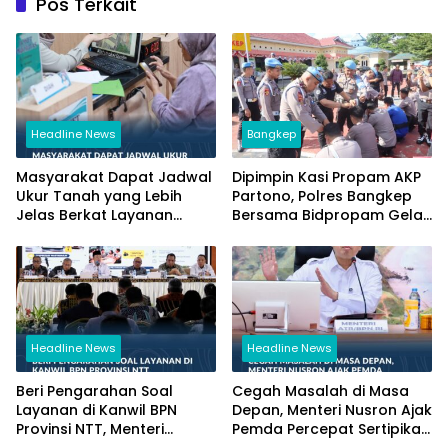
Pos Terkait
Headline News
Bangkep
Masyarakat Dapat Jadwal
Dipimpin Kasi Propam AKP
Ukur Tanah yang Lebih
Partono, Polres Bangkep
Jelas Berkat Layanan
Bersama Bidpropam Gelar
Pengukuran Terjadwal
Operasi Gaktibplin
Headline News
Headline News
Beri Pengarahan Soal
Cegah Masalah di Masa
Layanan di Kanwil BPN
Depan, Menteri Nusron Ajak
Provinsi NTT, Menteri
Pemda Percepat Sertipikasi
Nusron: Gunakan Sudut
Tanah Rumah Ibadah di