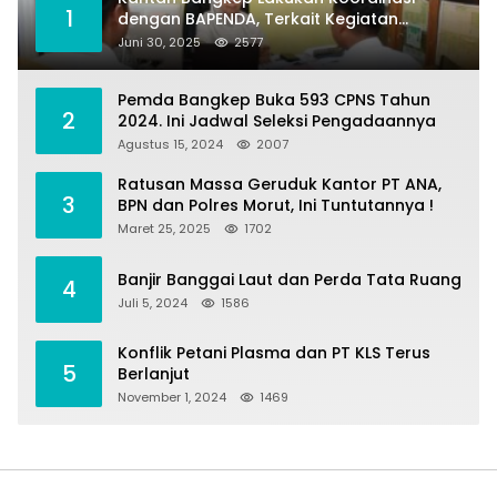
1
dengan BAPENDA, Terkait Kegiatan
Fasilitasi Penilaian Tanah dan Ekonomi
Juni 30, 2025
2577
Pertanahan
Pemda Bangkep Buka 593 CPNS Tahun
2
2024. Ini Jadwal Seleksi Pengadaannya
Agustus 15, 2024
2007
Ratusan Massa Geruduk Kantor PT ANA,
3
BPN dan Polres Morut, Ini Tuntutannya !
Maret 25, 2025
1702
Banjir Banggai Laut dan Perda Tata Ruang
4
Juli 5, 2024
1586
Konflik Petani Plasma dan PT KLS Terus
5
Berlanjut
November 1, 2024
1469