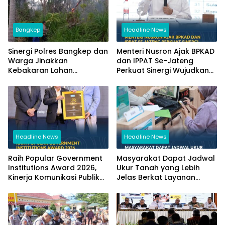
Bangkep
Headline News
Sinergi Polres Bangkep dan
Menteri Nusron Ajak BPKAD
Warga Jinakkan
dan IPPAT Se-Jateng
Kebakaran Lahan
Perkuat Sinergi Wujudkan
Perkebunan di Tinangkung
Transformasi Layanan
Pertanahan
Headline News
Headline News
Raih Popular Government
Masyarakat Dapat Jadwal
Institutions Award 2026,
Ukur Tanah yang Lebih
Kinerja Komunikasi Publik
Jelas Berkat Layanan
Kementerian ATR/BPN
Pengukuran Terjadwal
Kembali Diakui