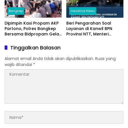
Bangkep
Headline News
Dipimpin Kasi Propam AKP
Beri Pengarahan Soal
Partono, Polres Bangkep
Layanan di Kanwil BPN
Bersama Bidpropam Gelar
Provinsi NTT, Menteri
Operasi Gaktibplin
Nusron: Gunakan Sudut
Pandang Masyarakat
Tinggalkan Balasan
Alamat email Anda tidak akan dipublikasikan.
Ruas yang
wajib ditandai
*