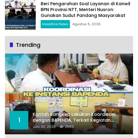
Beri Pengarahan Soal Layanan di Kanwil
BPN Provinsi NTT, Menteri Nusron:
Gunakan Sudut Pandang Masyarakat
Headline News
Agustus 5, 2026
Trending
Kantah Bangkep Lakukan Koordinasi
1
dengan BAPENDA, Terkait Kegiatan
Fasilitasi Penilaian Tanah dan Ekonomi
Juni 30, 2025
2580
Pertanahan