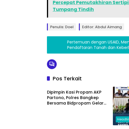
Percepat Pemutakhiran Sertip
Tumpang Tindih
Penulis: Doel
Editor: Abdul Aimang
Pertemuan dengan USAID, Ment
Pendaftaran Tanah dan Kebe
Indonesia
Pos Terkait
Bangkep
Dipimpin Kasi Propam AKP
Partono, Polres Bangkep
Bersama Bidpropam Gelar
Operasi Gaktibplin
Headli