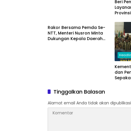
Beri Pe
Layanan
Provins
Headline News
Gunaka
Masyar
Rakor Bersama Pemda Se-
NTT, Menteri Nusron Minta
Dukungan Kepala Daerah
Wujudkan Transformasi
Layanan Pertanahan
Headli
Kemente
dan Pe
Sepaka
Upaya 
serta 
Tinggalkan Balasan
Daerah
Alamat email Anda tidak akan dipublikasi