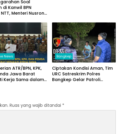
ngarahan Soal
 di Kanwil BPN
i NTT, Menteri Nusron:
n Sudut Pandang
akat
ne News
Bangkep
rian ATR/BPN, KPK,
Ciptakan Kondisi Aman, Tim
mda Jawa Barat
URC Satreskrim Polres
ti Kerja Sama dalam
Bangkep Gelar Patroli
Pencegahan Korupsi
Antisipasi 3C di Salakan
Penguatan Ekonomi
kan.
Ruas yang wajib ditandai
*