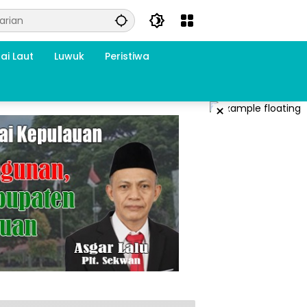
ai Laut
Luwuk
Peristiwa
×