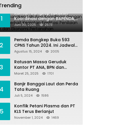
Trending
Kantah Bangkep Lakukan
1
Koordinasi dengan BAPENDA,
Terkait Kegiatan Fasilitasi
Juni 30, 2025
2573
Penilaian Tanah dan Ekonomi
Pertanahan
Pemda Bangkep Buka 593
2
CPNS Tahun 2024. Ini Jadwal
Seleksi Pengadaannya
Agustus 15, 2024
2005
Ratusan Massa Geruduk
3
Kantor PT ANA, BPN dan
Polres Morut, Ini Tuntutannya
Maret 25, 2025
1701
!
Banjir Banggai Laut dan Perda
4
Tata Ruang
Juli 5, 2024
1586
Konflik Petani Plasma dan PT
5
KLS Terus Berlanjut
November 1, 2024
1469