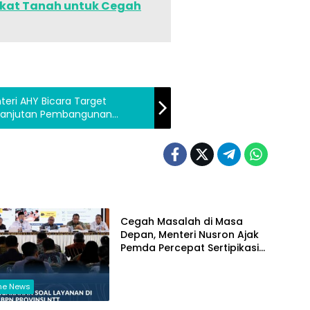
ikat Tanah untuk Cegah
eri AHY Bicara Target
rlanjutan Pembangunan
Headline News
Cegah Masalah di Masa
Depan, Menteri Nusron Ajak
Pemda Percepat Sertipikasi
Tanah Rumah Ibadah di NTT
ne News