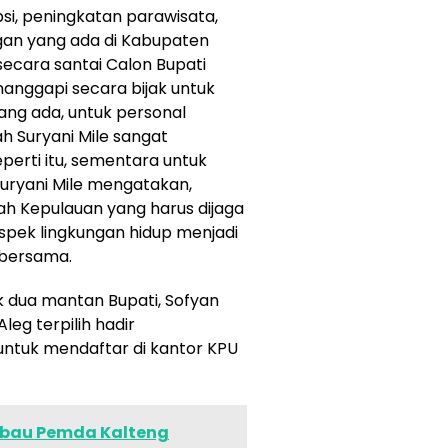
si, peningkatan parawisata,
gan yang ada di Kabupaten
ecara santai Calon Bupati
nanggapi secara bijak untuk
ng ada, untuk personal
h Suryani Mile sangat
perti itu, sementara untuk
 Suryani Mile mengatakan,
ah Kepulauan yang harus dijaga
aspek lingkungan hidup menjadi
a bersama.
 dua mantan Bupati, Sofyan
leg terpilih hadir
ntuk mendaftar di kantor KPU
mbau Pemda Kalteng