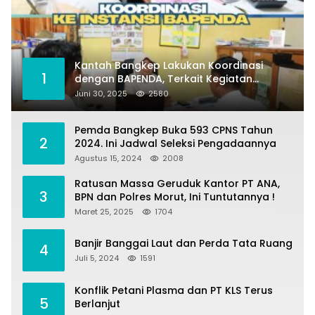
Kantah Bangkep Lakukan Koordinasi
1
dengan BAPENDA, Terkait Kegiatan
Fasilitasi Penilaian Tanah dan Ekonomi
Juni 30, 2025
2580
Pertanahan
Pemda Bangkep Buka 593 CPNS Tahun
2
2024. Ini Jadwal Seleksi Pengadaannya
Agustus 15, 2024
2008
Ratusan Massa Geruduk Kantor PT ANA,
3
BPN dan Polres Morut, Ini Tuntutannya !
Maret 25, 2025
1704
Banjir Banggai Laut dan Perda Tata Ruang
4
Juli 5, 2024
1591
Konflik Petani Plasma dan PT KLS Terus
5
Berlanjut