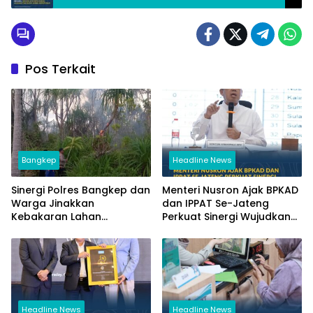
Ambil Keputusan
Pos Terkait
Bangkep
Headline News
Sinergi Polres Bangkep dan
Menteri Nusron Ajak BPKAD
Warga Jinakkan
dan IPPAT Se-Jateng
Kebakaran Lahan
Perkuat Sinergi Wujudkan
Perkebunan di Tinangkung
Transformasi Layanan
Pertanahan
Headline News
Headline News