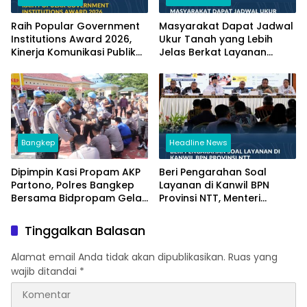
Raih Popular Government
Masyarakat Dapat Jadwal
Institutions Award 2026,
Ukur Tanah yang Lebih
Kinerja Komunikasi Publik
Jelas Berkat Layanan
Kementerian ATR/BPN
Pengukuran Terjadwal
Kembali Diakui
Bangkep
Headline News
Dipimpin Kasi Propam AKP
Beri Pengarahan Soal
Partono, Polres Bangkep
Layanan di Kanwil BPN
Bersama Bidpropam Gelar
Provinsi NTT, Menteri
Operasi Gaktibplin
Nusron: Gunakan Sudut
Pandang Masyarakat
Tinggalkan Balasan
Alamat email Anda tidak akan dipublikasikan.
Ruas yang
wajib ditandai
*