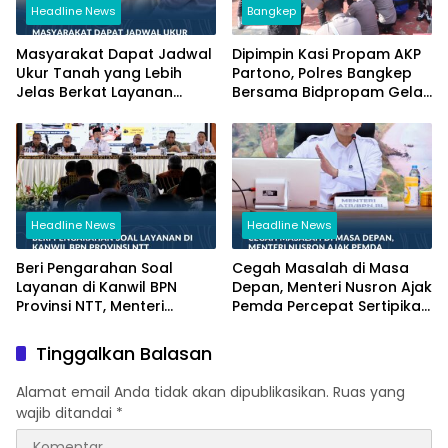
Headline News
Bangkep
Masyarakat Dapat Jadwal
Dipimpin Kasi Propam AKP
Ukur Tanah yang Lebih
Partono, Polres Bangkep
Jelas Berkat Layanan
Bersama Bidpropam Gelar
Pengukuran Terjadwal
Operasi Gaktibplin
Headline News
Headline News
Beri Pengarahan Soal
Cegah Masalah di Masa
Layanan di Kanwil BPN
Depan, Menteri Nusron Ajak
Provinsi NTT, Menteri
Pemda Percepat Sertipikasi
Nusron: Gunakan Sudut
Tanah Rumah Ibadah di
Pandang Masyarakat
NTT
Tinggalkan Balasan
Alamat email Anda tidak akan dipublikasikan.
Ruas yang
wajib ditandai
*