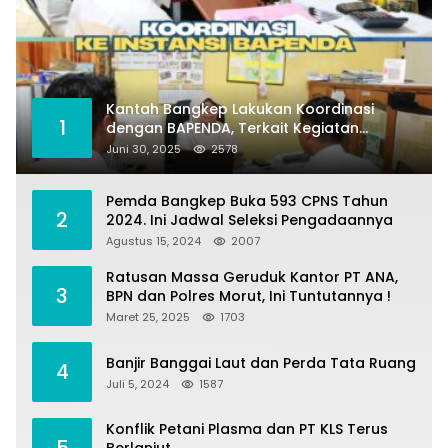
Kantah Bangkep Lakukan Koordinasi
1
dengan BAPENDA, Terkait Kegiatan
Fasilitasi Penilaian Tanah dan Ekonomi
Juni 30, 2025
2578
Pertanahan
Pemda Bangkep Buka 593 CPNS Tahun
2
2024. Ini Jadwal Seleksi Pengadaannya
Agustus 15, 2024
2007
Ratusan Massa Geruduk Kantor PT ANA,
3
BPN dan Polres Morut, Ini Tuntutannya !
Maret 25, 2025
1703
Banjir Banggai Laut dan Perda Tata Ruang
4
Juli 5, 2024
1587
Konflik Petani Plasma dan PT KLS Terus