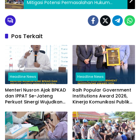
Mitigasi Potensi Permasalahan Hukum
dalam Penyelenggaraan Pilkada Serentak
Tahun 2024
Pos Terkait
Headline News
Headline News
Menteri Nusron Ajak BPKAD
Raih Popular Government
dan IPPAT Se-Jateng
Institutions Award 2026,
Perkuat Sinergi Wujudkan
Kinerja Komunikasi Publik
Transformasi Layanan
Kementerian ATR/BPN
Pertanahan
Kembali Diakui