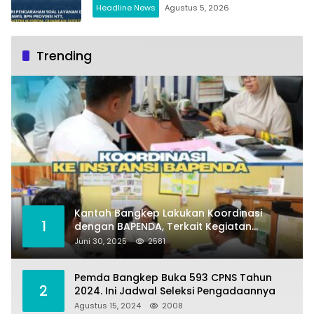
Headline News
Agustus 5, 2026
Trending
Kantah Bangkep Lakukan Koordinasi
1
dengan BAPENDA, Terkait Kegiatan
Fasilitasi Penilaian Tanah dan Ekonomi
Juni 30, 2025
2581
Pertanahan
Pemda Bangkep Buka 593 CPNS Tahun
2
2024. Ini Jadwal Seleksi Pengadaannya
Agustus 15, 2024
2008