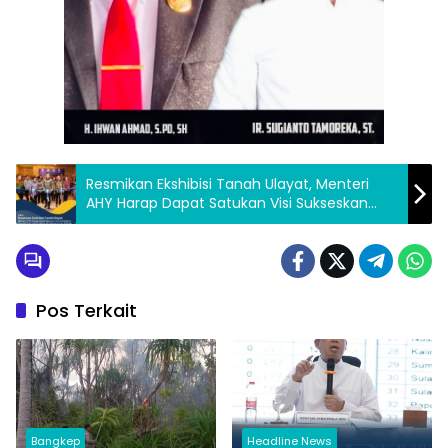
Resmikan Ekshibisi Tanah Ulayat, Menteri
AHY Harap Dapat Satukan Visi Sukseskan
Pendaftaran Tanah Ulayat di Indonesia dan
ASEAN
Pos Terkait
Bangkep
Headline News