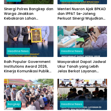
Sinergi Polres Bangkep dan
Menteri Nusron Ajak BPKAD
Warga Jinakkan
dan IPPAT Se-Jateng
Kebakaran Lahan
Perkuat Sinergi Wujudkan
Perkebunan di Tinangkung
Transformasi Layanan
Pertanahan
Headline News
Headline News
Raih Popular Government
Masyarakat Dapat Jadwal
Institutions Award 2026,
Ukur Tanah yang Lebih
Kinerja Komunikasi Publik
Jelas Berkat Layanan
Kementerian ATR/BPN
Pengukuran Terjadwal
Kembali Diakui
Bangkep
Headline News