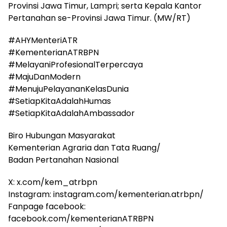
Provinsi Jawa Timur, Lampri; serta Kepala Kantor
Pertanahan se-Provinsi Jawa Timur. (MW/RT)
#AHYMenteriATR
#KementerianATRBPN
#MelayaniProfesionalTerpercaya
#MajuDanModern
#MenujuPelayananKelasDunia
#SetiapKitaAdalahHumas
#SetiapKitaAdalahAmbassador
Biro Hubungan Masyarakat
Kementerian Agraria dan Tata Ruang/
Badan Pertanahan Nasional
X: x.com/kem_atrbpn
Instagram: instagram.com/kementerian.atrbpn/
Fanpage facebook:
facebook.com/kementerianATRBPN