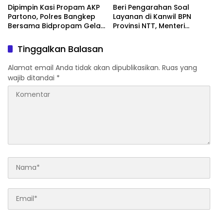
Dipimpin Kasi Propam AKP
Beri Pengarahan Soal
Partono, Polres Bangkep
Layanan di Kanwil BPN
Bersama Bidpropam Gelar
Provinsi NTT, Menteri
Operasi Gaktibplin
Nusron: Gunakan Sudut
Pandang Masyarakat
Tinggalkan Balasan
Alamat email Anda tidak akan dipublikasikan.
Ruas yang
wajib ditandai
*