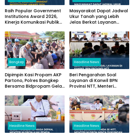
Raih Popular Government
Masyarakat Dapat Jadwal
Institutions Award 2026,
Ukur Tanah yang Lebih
Kinerja Komunikasi Publik
Jelas Berkat Layanan
Kementerian ATR/BPN
Pengukuran Terjadwal
Kembali Diakui
Bangkep
Headline News
Dipimpin Kasi Propam AKP
Beri Pengarahan Soal
Partono, Polres Bangkep
Layanan di Kanwil BPN
Bersama Bidpropam Gelar
Provinsi NTT, Menteri
Operasi Gaktibplin
Nusron: Gunakan Sudut
Pandang Masyarakat
Headline News
Headline News