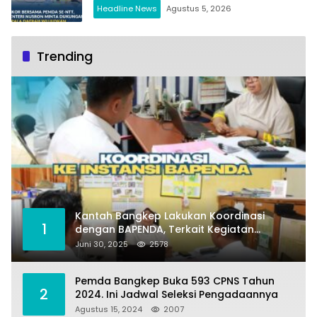
Pertanahan
Headline News
Agustus 5, 2026
Trending
Kantah Bangkep Lakukan Koordinasi
1
dengan BAPENDA, Terkait Kegiatan
Fasilitasi Penilaian Tanah dan Ekonomi
Juni 30, 2025
2578
Pertanahan
Pemda Bangkep Buka 593 CPNS Tahun
2
2024. Ini Jadwal Seleksi Pengadaannya
Agustus 15, 2024
2007