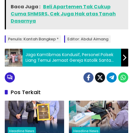
Baca Juga :
Beli Apartemen Tak Cukup
Cuma SHMSRS, Cek Juga Hak atas Tanah
Dasarnya
Penulis: Kantah Bangkep *
Editor: Abdul Aimang
Jaga Kamtibmas Kondusif, Personel Polsek
Liang Temui Jemaat Gereja Katolik Santa
Bernadette
Pos Terkait
Headline News
Headline News