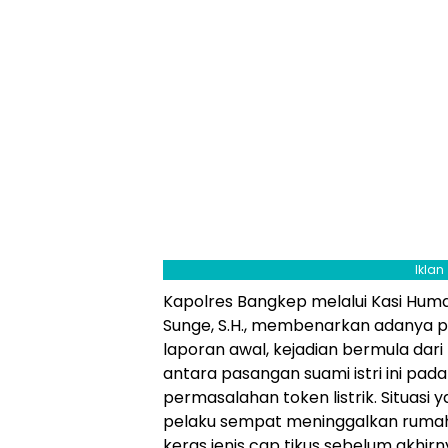
Iklan
Kapolres Bangkep melalui Kasi Huma
Sunge, S.H., membenarkan adanya pe
laporan awal, kejadian bermula dari
antara pasangan suami istri ini pada
permasalahan token listrik. Situa
pelaku sempat meninggalkan ruma
keras jenis cap tikus sebelum akhir