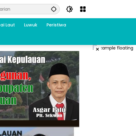
ai Laut
Luwuk
Peristiwa
×