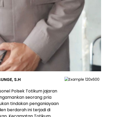
UNGE, S.H
sonel Polsek Totikum jajaran
engamankan seorang pria
akukan tindakan penganiayaan
den berdarah ini terjadi di
kan, Kecamatan Totikum,