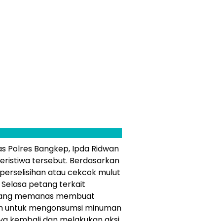
s Polres Bangkep, Ipda Ridwan
ristiwa tersebut. Berdasarkan
 perselisihan atau cekcok mulut
 Selasa petang terkait
si yang memanas membuat
h untuk mengonsumsi minuman
nya kembali dan melakukan aksi