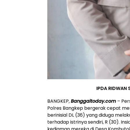
IPDA RIDWAN S
BANGKEP,
Banggaitoday.com
– Per
Polres Bangkep bergerak cepat m
berinisial DL (36) yang diduga mel
terhadap istrinya sendiri, R (30). Insi
kediaman mereka di Desa Kombuto