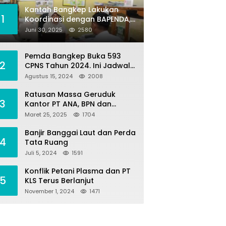
Kantah Bangkep Lakukan
1
Koordinasi dengan BAPENDA,
Terkait Kegiatan Fasilitasi
Juni 30, 2025
2580
Penilaian Tanah dan Ekonomi
Pertanahan
Pemda Bangkep Buka 593
2
CPNS Tahun 2024. Ini Jadwal
Seleksi Pengadaannya
Agustus 15, 2024
2008
Ratusan Massa Geruduk
3
Kantor PT ANA, BPN dan
Polres Morut, Ini Tuntutannya
Maret 25, 2025
1704
!
Banjir Banggai Laut dan Perda
4
Tata Ruang
Juli 5, 2024
1591
Konflik Petani Plasma dan PT
5
KLS Terus Berlanjut
November 1, 2024
1471