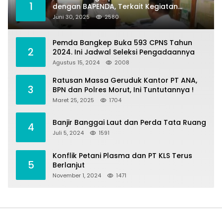
1
dengan BAPENDA, Terkait Kegiatan
Fasilitasi Penilaian Tanah dan Ekonomi
Juni 30, 2025
2580
Pertanahan
Pemda Bangkep Buka 593 CPNS Tahun
2
2024. Ini Jadwal Seleksi Pengadaannya
Agustus 15, 2024
2008
Ratusan Massa Geruduk Kantor PT ANA,
3
BPN dan Polres Morut, Ini Tuntutannya !
Maret 25, 2025
1704
Banjir Banggai Laut dan Perda Tata Ruang
4
Juli 5, 2024
1591
Konflik Petani Plasma dan PT KLS Terus
5
Berlanjut
November 1, 2024
1471