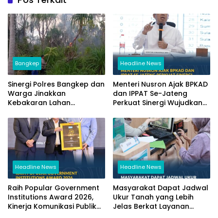
Bangkep
Headline News
Sinergi Polres Bangkep dan
Menteri Nusron Ajak BPKAD
Warga Jinakkan
dan IPPAT Se-Jateng
Kebakaran Lahan
Perkuat Sinergi Wujudkan
Perkebunan di Tinangkung
Transformasi Layanan
Pertanahan
Headline News
Headline News
Raih Popular Government
Masyarakat Dapat Jadwal
Institutions Award 2026,
Ukur Tanah yang Lebih
Kinerja Komunikasi Publik
Jelas Berkat Layanan
Kementerian ATR/BPN
Pengukuran Terjadwal