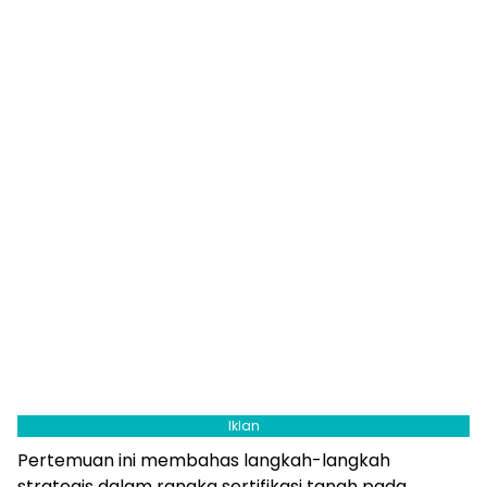
Iklan
Pertemuan ini membahas langkah-langkah
strategis dalam rangka sertifikasi tanah pada