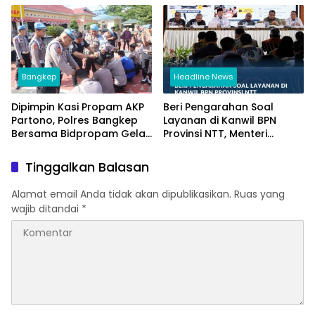
Kembali Diakui
Bangkep
Headline News
Dipimpin Kasi Propam AKP
Beri Pengarahan Soal
Partono, Polres Bangkep
Layanan di Kanwil BPN
Bersama Bidpropam Gelar
Provinsi NTT, Menteri
Operasi Gaktibplin
Nusron: Gunakan Sudut
Pandang Masyarakat
Tinggalkan Balasan
Alamat email Anda tidak akan dipublikasikan.
Ruas yang
wajib ditandai
*