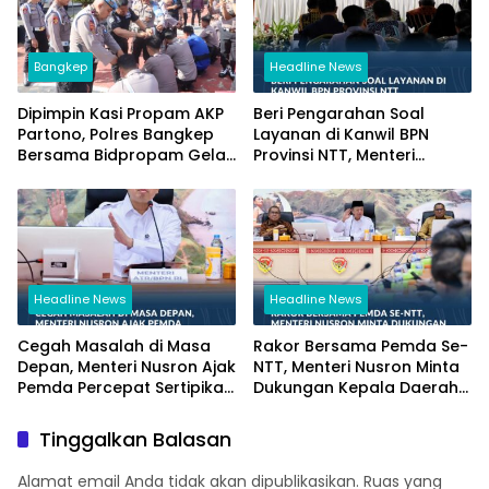
Bangkep
Headline News
Dipimpin Kasi Propam AKP
Beri Pengarahan Soal
Partono, Polres Bangkep
Layanan di Kanwil BPN
Bersama Bidpropam Gelar
Provinsi NTT, Menteri
Operasi Gaktibplin
Nusron: Gunakan Sudut
Pandang Masyarakat
Headline News
Headline News
Cegah Masalah di Masa
Rakor Bersama Pemda Se-
Depan, Menteri Nusron Ajak
NTT, Menteri Nusron Minta
Pemda Percepat Sertipikasi
Dukungan Kepala Daerah
Tanah Rumah Ibadah di
Wujudkan Transformasi
NTT
Layanan Pertanahan
Tinggalkan Balasan
Alamat email Anda tidak akan dipublikasikan.
Ruas yang