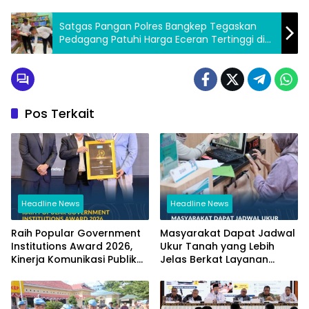
Satgas Pangan Polres Bangkep Tegaskan
Pedagang Patuhi Harga Eceran Tertinggi di
Salakan
Pos Terkait
Headline News
Headline News
Raih Popular Government
Masyarakat Dapat Jadwal
Institutions Award 2026,
Ukur Tanah yang Lebih
Kinerja Komunikasi Publik
Jelas Berkat Layanan
Kementerian ATR/BPN
Pengukuran Terjadwal
Kembali Diakui