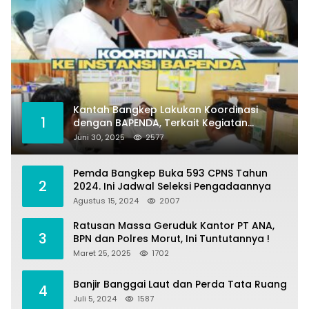
Kantah Bangkep Lakukan Koordinasi
1
dengan BAPENDA, Terkait Kegiatan
Fasilitasi Penilaian Tanah dan Ekonomi
Juni 30, 2025
2577
Pertanahan
Pemda Bangkep Buka 593 CPNS Tahun
2
2024. Ini Jadwal Seleksi Pengadaannya
Agustus 15, 2024
2007
Ratusan Massa Geruduk Kantor PT ANA,
3
BPN dan Polres Morut, Ini Tuntutannya !
Maret 25, 2025
1702
Banjir Banggai Laut dan Perda Tata Ruang
4
Juli 5, 2024
1587