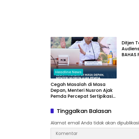
Ekonom
Ditjen 
Audien
BAHAS 
DAN REV
Headline News
Cegah Masalah di Masa
Depan, Menteri Nusron Ajak
Pemda Percepat Sertipikasi
Tanah Rumah Ibadah di NTT
Tinggalkan Balasan
Alamat email Anda tidak akan dipublikasi