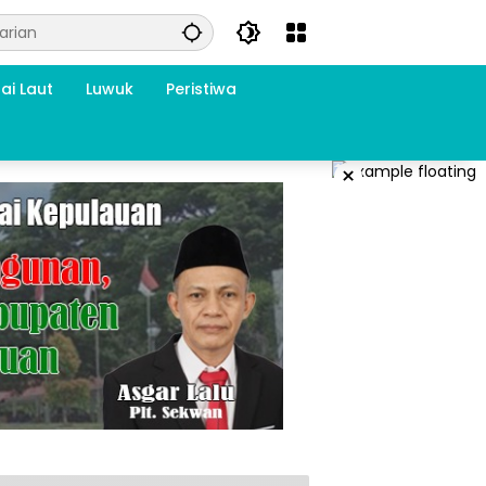
ai Laut
Luwuk
Peristiwa
×