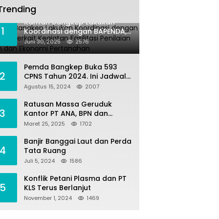
Trending
Kantah Bangkep Lakukan
1
Koordinasi dengan BAPENDA,
Terkait Kegiatan Fasilitasi
Juni 30, 2025
2576
Penilaian Tanah dan Ekonomi
Pertanahan
Pemda Bangkep Buka 593
2
CPNS Tahun 2024. Ini Jadwal
Seleksi Pengadaannya
Agustus 15, 2024
2007
Ratusan Massa Geruduk
3
Kantor PT ANA, BPN dan
Polres Morut, Ini Tuntutannya
Maret 25, 2025
1702
!
Banjir Banggai Laut dan Perda
4
Tata Ruang
Juli 5, 2024
1586
Konflik Petani Plasma dan PT
5
KLS Terus Berlanjut
November 1, 2024
1469