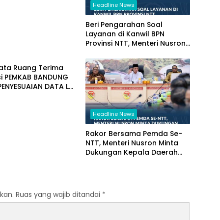
Headline News
Beri Pengarahan Soal
Layanan di Kanwil BPN
Provinsi NTT, Menteri Nusron:
i
Gunakan Sudut Pandang
Masyarakat
Tata Ruang Terima
si PEMKAB BANDUNG
PENYESUAIAN DATA LBS
ISI PARSIAL
Headline News
Rakor Bersama Pemda Se-
NTT, Menteri Nusron Minta
Dukungan Kepala Daerah
Wujudkan Transformasi
Layanan Pertanahan
kan.
Ruas yang wajib ditandai
*