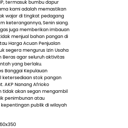
HP, termasuk bumbu dapur
tama kami adalah memastikan
dak wajar di tingkat pedagang
am keterangannya, Senin siang.
ugas juga memberikan imbauan
idak menjual bahan pangan di
atau Harga Acuan Penjualan
uk segera mengurus Izin Usaha
Beras agar seluruh aktivitas
intah yang berlaku.
res Banggai Kepulauan
 ketersediaan stok pangan
t. AKP Nanang Afrioko
n tidak akan segan mengambil
tik penimbunan atau
epentingan publik di wilayah