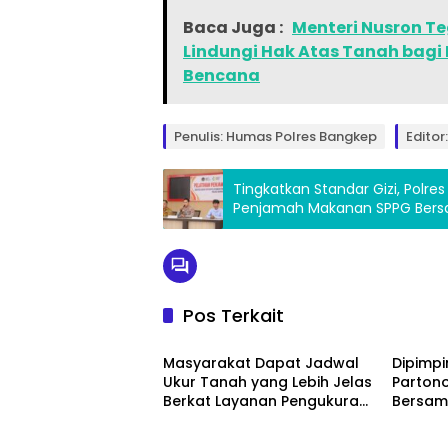
Baca Juga :
Menteri Nusron T
Lindungi Hak Atas Tanah bag
Bencana
Penulis: Humas Polres Bangkep
Editor:
Tingkatkan Standar Gizi, Polre
Penjamah Makanan SPPG Bers
Pos Terkait
Headline News
Bangk
Masyarakat Dapat Jadwal
Dipimpi
Ukur Tanah yang Lebih Jelas
Partono
Berkat Layanan Pengukuran
Bersam
Terjadwal
Operasi