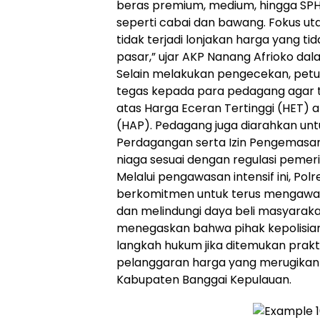
beras premium, medium, hingga SP
seperti cabai dan bawang. Fokus u
tidak terjadi lonjakan harga yang ti
pasar,” ujar AKP Nanang Afrioko dal
Selain melakukan pengecekan, pet
tegas kepada para pedagang agar t
atas Harga Eceran Tertinggi (HET) 
(HAP). Pedagang juga diarahkan unt
Perdagangan serta Izin Pengemasan 
niaga sesuai dengan regulasi pemer
Melalui pengawasan intensif ini, Pol
berkomitmen untuk terus mengawal
dan melindungi daya beli masyaraka
menegaskan bahwa pihak kepolisia
langkah hukum jika ditemukan prak
pelanggaran harga yang merugikan k
Kabupaten Banggai Kepulauan.