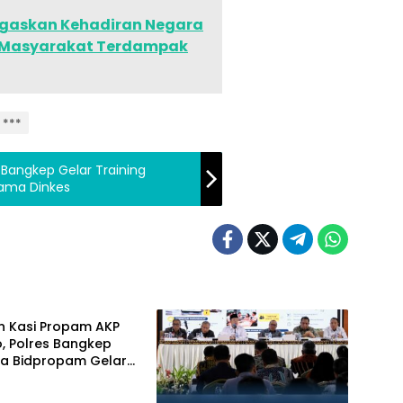
egaskan Kehadiran Negara
i Masyarakat Terdampak
 ***
s Bangkep Gelar Training
ama Dinkes
ep
n Kasi Propam AKP
, Polres Bangkep
a Bidpropam Gelar
 Gaktibplin