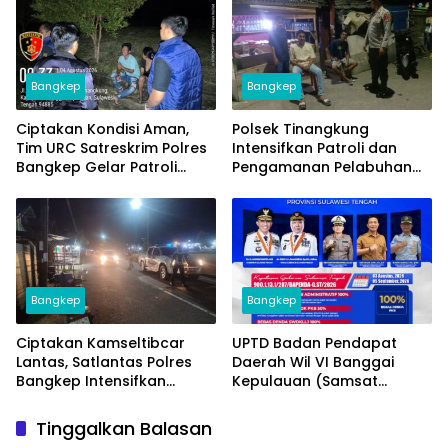
Bangkep
Bangkep
Ciptakan Kondisi Aman,
Polsek Tinangkung
Tim URC Satreskrim Polres
Intensifkan Patroli dan
Bangkep Gelar Patroli
Pengamanan Pelabuhan
Antisipasi 3C di Salakan
Salakan, Situasi
Kamtibmas Kondusif
Bangkep
Bangkep
Ciptakan Kamseltibcar
UPTD Badan Pendapat
Lantas, Satlantas Polres
Daerah Wil VI Banggai
Bangkep Intensifkan
Kepulauan (Samsat
Patroli Blue Light di Titik
Salakan) Sosialisasikan
Rawan
Insentif Pajak Kendaraan
Tinggalkan Balasan
Bermotor Sulteng