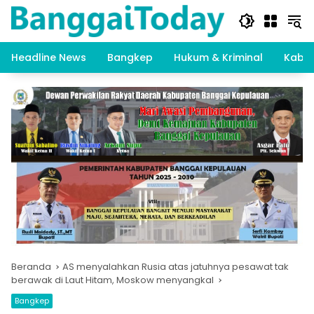
Langsung
ke
konten
Headline News
Bangkep
Hukum & Kriminal
Kabar
Beranda
AS menyalahkan Rusia atas jatuhnya pesawat tak
berawak di Laut Hitam, Moskow menyangkal
Bangkep