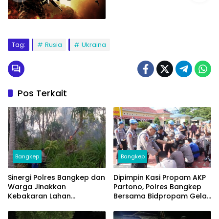
Tag:
Rusia
Ukraina
Pos Terkait
Bangkep
Bangkep
Sinergi Polres Bangkep dan
Dipimpin Kasi Propam AKP
Warga Jinakkan
Partono, Polres Bangkep
Kebakaran Lahan
Bersama Bidpropam Gelar
Perkebunan di Tinangkung
Operasi Gaktibplin