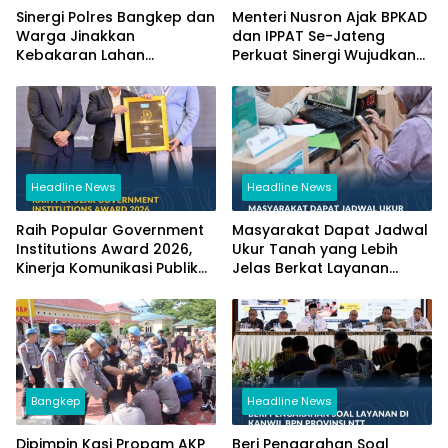
Sinergi Polres Bangkep dan
Menteri Nusron Ajak BPKAD
Warga Jinakkan
dan IPPAT Se-Jateng
Kebakaran Lahan
Perkuat Sinergi Wujudkan
Perkebunan di Tinangkung
Transformasi Layanan
Pertanahan
Headline News
Headline News
Raih Popular Government
Masyarakat Dapat Jadwal
Institutions Award 2026,
Ukur Tanah yang Lebih
Kinerja Komunikasi Publik
Jelas Berkat Layanan
Kementerian ATR/BPN
Pengukuran Terjadwal
Kembali Diakui
Bangkep
Headline News
Dipimpin Kasi Propam AKP
Beri Pengarahan Soal